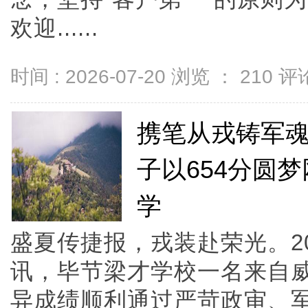
欢迎......
时间 : 2026-07-20 浏览 ：
210
评论
携笔从戎铸军
子以654分圆
学
盛夏传捷报，戎装赴荣光。2
讯，毕节梁才学校一名来自威
异成绩顺利通过严苛政审、