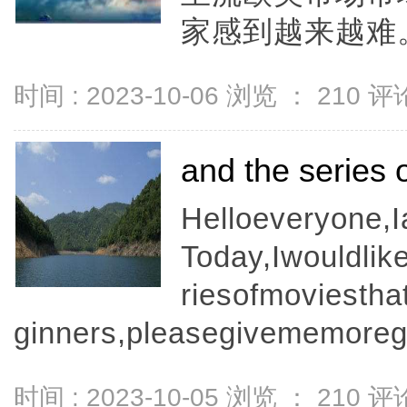
家感到越来越难。
时间 : 2023-10-06 浏览 ：
210
评论
and the series 
Helloeveryone,
Today,Iwouldli
riesofmoviestha
ginners,pleasegivememoreg
时间 : 2023-10-05 浏览 ：
210
评论