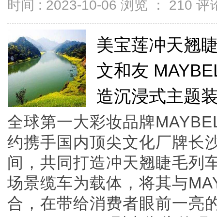
时间 : 2023-10-06 浏览 ：
210
评论
美宝莲冲天翘
文和友 MAYB
造沉浸式主题
全球第一大彩妆品牌MAYBEL
约携手国内顶尖文化厂牌长
间，共同打造冲天翘睫毛列
场景缆车为载体，将其与MAY
合，在带给消费者眼前一亮