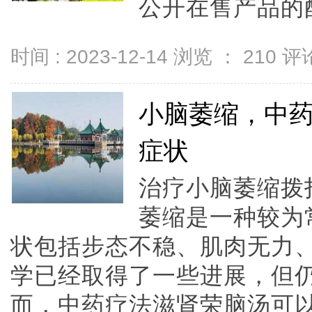
公开在售产品的配
时间 : 2023-12-14 浏览 ：
210
评论
小脑萎缩，中
症状
治疗小脑萎缩拨打：1
萎缩是一种较为
状包括步态不稳、肌肉无力
学已经取得了一些进展，但
而，中药疗法滋肾荣脑汤可