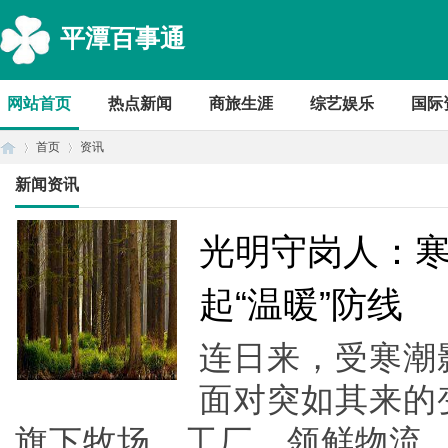
平潭百事通
网站首页
热点新闻
商旅生涯
综艺娱乐
国际
首页
资讯
新闻资讯
首
›
›
光明守岗人：
起“温暖”防线
连日来，受寒潮
面对突如其来的
旗下牧场、工厂、领鲜物流
页