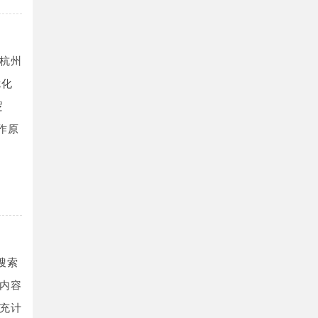
杭州
优化
逻
作原
搜索
内容
充计