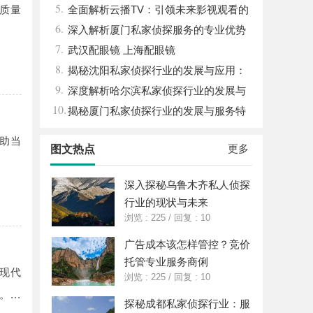
5.
质量
状
全面解析云播TV：引领未来影视观看的
6.
新体验
深入解析厦门私家侦探服务的专业优势
7.
与实际应用
武汉配眼镜 上海配眼镜
8.
揭秘沈阳私家侦探行业的发展与应用：
9.
专业侦探服务的全方位解析
深度解析哈尔滨私家侦探行业的发展与
10.
应用现状
揭秘厦门私家侦探行业的发展与服务特
色详解
助当
更多
图文热点
深入探秘乌鲁木齐私人侦探
行业的现状与未来
浏览 : 225
/
回复 : 10
广告成本该怎样管控？竞价
托管专业服务商俐
现代
浏览 : 225
/
回复 : 10
..
探秘成都私家侦探行业：服