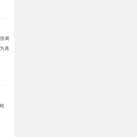
强调
为真
程