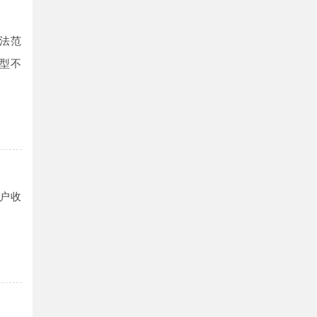
法范
型不
户收