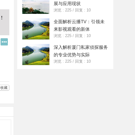
展与应用现状
浏览 : 225
/
回复 : 10
全面解析云播TV：引领未
来影视观看的新体
浏览 : 225
/
回复 : 10
Q
更
Q
多
深入解析厦门私家侦探服务
好
分
的专业优势与实际
友
享
浏览 : 225
/
回复 : 10
收藏