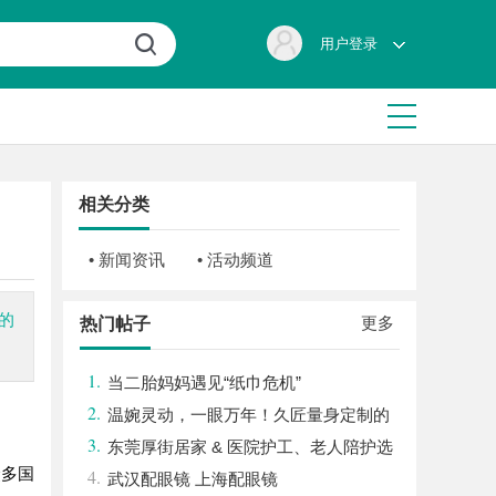
用户登录
相关分类
• 新闻资讯
• 活动频道
的
更多
热门帖子
1.
当二胎妈妈遇见“纸巾危机”
2.
温婉灵动，一眼万年！久匠量身定制的
3.
眉眼唇，才是你整张脸的点睛之笔！淡颜系
东莞厚街居家 & 医院护工、老人陪护选
众多国
4.
女生的气质加分项
购民生参考指南
武汉配眼镜 上海配眼镜