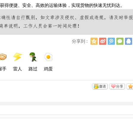
能获得便捷、安全、高效的运输体验，实现货物的快速无忧到达。
Q
新
腾
微
分享到 :
Q
浪
讯
信
空
微
微
间
博
博
握手
雷人
路过
鸡蛋
邀请
分享