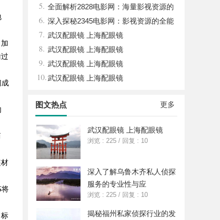
5.
全面解析2828电影网：海量影视资源的
地
6.
优质观看平台
深入探秘2345电影网：影视资源的全能
7.
平台解析
武汉配眼镜 上海配眼镜
、加
8.
武汉配眼镜 上海配眼镜
输过
9.
武汉配眼镜 上海配眼镜
10.
武汉配眼镜 上海配眼镜
间成
更多
图文热点
的
武汉配眼镜 上海配眼镜
商
浏览 : 225
/
回复 : 10
装材
深入了解乌鲁木齐私人侦探
服务的专业性与应
S将
浏览 : 225
/
回复 : 10
揭秘福州私家侦探行业的发
了标