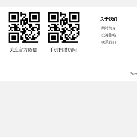
关于我们
网站简介
投诉删帖
联系我们
关注官方微信
手机扫描访问
Pow