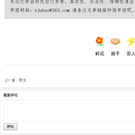
鲜花
握手
雷
上一篇：暂无
最新评论
评论