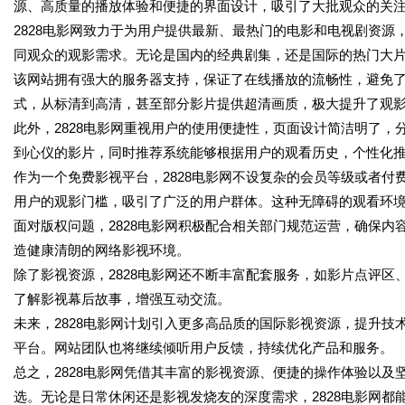
源、高质量的播放体验和便捷的界面设计，吸引了大批观众的关
2828电影网致力于为用户提供最新、最热门的电影和电视剧资
同观众的观影需求。无论是国内的经典剧集，还是国际的热门大片，
该网站拥有强大的服务器支持，保证了在线播放的流畅性，避免
式，从标清到高清，甚至部分影片提供超清画质，极大提升了观
此外，2828电影网重视用户的使用便捷性，页面设计简洁明了
到心仪的影片，同时推荐系统能够根据用户的观看历史，个性化
作为一个免费影视平台，2828电影网不设复杂的会员等级或者
用户的观影门槛，吸引了广泛的用户群体。这种无障碍的观看环
面对版权问题，2828电影网积极配合相关部门规范运营，确保
造健康清朗的网络影视环境。
除了影视资源，2828电影网还不断丰富配套服务，如影片点评
了解影视幕后故事，增强互动交流。
未来，2828电影网计划引入更多高品质的国际影视资源，提升
平台。网站团队也将继续倾听用户反馈，持续优化产品和服务。
总之，2828电影网凭借其丰富的影视资源、便捷的操作体验以
选。无论是日常休闲还是影视发烧友的深度需求，2828电影网