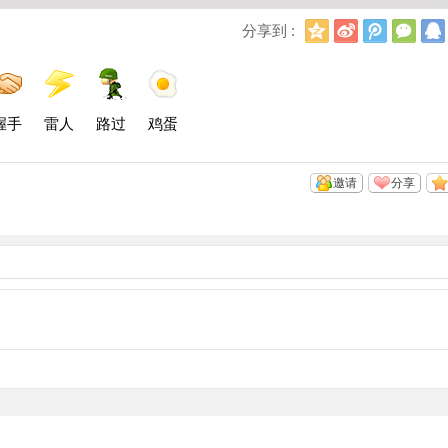
Q
新
腾
微
分享到 :
Q
浪
讯
信
空
微
微
间
博
博
握手
雷人
路过
鸡蛋
邀请
分享