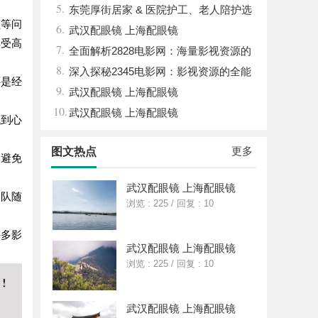
5.
眉眼唇，才是你整张脸的点睛之笔！淡颜系
东莞厚街居家 & 医院护工、老人陪护选
顿等问
6.
女生的气质加分项
购民生参考指南
武汉配眼镜 上海配眼镜
享受高
7.
全面解析2828电影网：海量影视资源的
8.
优质观看平台
深入探秘2345电影网：影视资源的全能
还是经
9.
平台解析
武汉配眼镜 上海配眼镜
10.
武汉配眼镜 上海配眼镜
找到心
更多
图文热点
，避免
武汉配眼镜 上海配眼镜
团队随
浏览 : 225
/
回复 : 10
许多影
武汉配眼镜 上海配眼镜
浏览 : 225
/
回复 : 10
武汉配眼镜 上海配眼镜