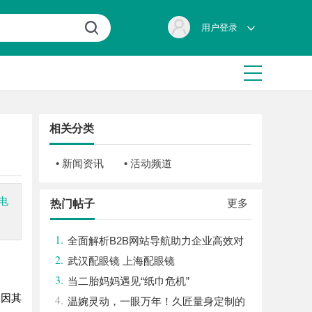
用户登录
相关分类
• 新闻资讯
• 活动频道
电
更多
热门帖子
1.
全面解析B2B网站导航助力企业高效对
2.
接商机
武汉配眼镜 上海配眼镜
3.
当二胎妈妈遇见“纸巾危机”
网因其
4.
温婉灵动，一眼万年！久匠量身定制的