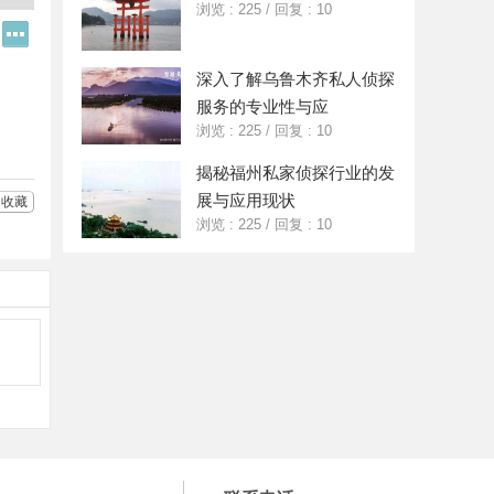
浏览 : 225
/
回复 : 10
Q
更
Q
多
好
分
深入了解乌鲁木齐私人侦探
友
享
服务的专业性与应
浏览 : 225
/
回复 : 10
揭秘福州私家侦探行业的发
展与应用现状
收藏
浏览 : 225
/
回复 : 10