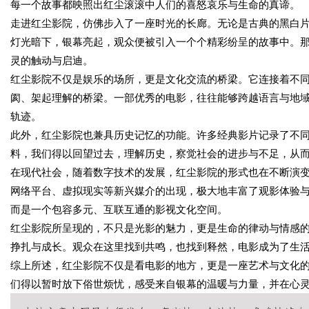
每一个故事都映照出红尘滚滚中人们的喜怒哀乐与生命的真谛。
走进红尘影院，仿佛步入了一座时光的长廊。无论是古典的黑白
灯光暗下，银幕亮起，观众便被引入一个个精彩纷呈的故事中。
灵的触动与启迪。
红尘影院不仅是娱乐的场所，更是文化交流的桥梁。它连接着不
阂、架起理解的桥梁。一部优秀的电影，往往能够跨越语言与地
轨迹。
此外，红尘影院也兼具历史记忆的功能。许多经典影片记录了不
料，我们得以回望过去，理解历史，察觉社会的进步与不足，从
在现代社会，随着数字技术的发展，红尘影院的形式也在不断演
网络平台、虚拟现实等新兴媒介的出现，极大地丰富了观影体验
而是一个包容多元、互联互通的影视文化空间。
红尘影院所呈现的，不只是光影的魅力，更是生命的律动与情感
挣扎与成长。观众在这里找到共鸣，也找到释然，电影成为了生
综上所述，红尘影院不仅是看电影的地方，更是一座艺术与文化
们得以暂时放下俗世烦忧，感受来自银幕的温暖与力量，并在心