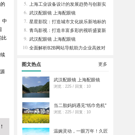
5.
擎的
能与优势
上海工业设备设计的发展趋势与创新实
6.
践探索
武汉配眼镜 上海配眼镜
7.
，中
星星影院：打造城市文化娱乐新地标的
8.
困
璀璨明珠
青鸟影视：打造丰富多彩的视听盛宴新
的比
9.
平台
武汉配眼镜 上海配眼镜
10.
全面解析B2B网站导航助力企业高效对
持续
接商机
更多
图文热点
源源
武汉配眼镜 上海配眼镜
浏览 : 225
/
回复 : 10
当二胎妈妈遇见“纸巾危机”
浏览 : 225
/
回复 : 10
温婉灵动，一眼万年！久匠