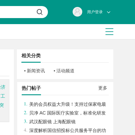
用户登录
相关分类
• 新闻资讯
• 活动频道
经济
更多
热门帖子
灯工
1.
美的会员权益大升级！支持过保家电最
突
2.
高3000元免费维修
贝净 AC 国际医疗实验室，标准化研发
3.
体系全解析
武汉配眼镜 上海配眼镜
4.
深度解析国信招投标公共服务平台的功