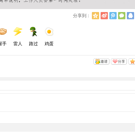
Q
新
腾
微
分享到 :
Q
浪
讯
信
空
微
微
间
博
博
握手
雷人
路过
鸡蛋
邀请
分享