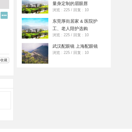
量身定制的眉眼唇
浏览 : 225
/
回复 : 10
Q
更
Q
多
东莞厚街居家 & 医院护
好
分
工、老人陪护选购
友
享
浏览 : 225
/
回复 : 10
武汉配眼镜 上海配眼镜
浏览 : 225
/
回复 : 10
收藏