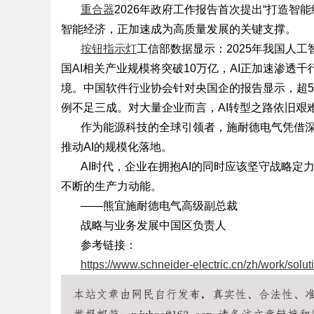
重合器
2026年政府工作报告首次提出“打造智
智能经济，正加速成为高质量发展的关键支撑。
按钮指示灯
工信部数据显示：
2025年我国人
国AI相关产业规模将突破10万亿，AI正加速渗透
境。中国软件行业协会针对央国企的报告显示，超5
例不足三成。对大量企业而言，AI转型之路依旧艰
作为能源科技的全球引领者，施耐德电气凭借
推动AI的规模化落地。
AI时代，企业在拥抱AI的同时应该坚守战略定
不断的生产力动能。
——熊宜施耐德电气高级副总裁
战略与业务发展中国区负责人
参考链接：
https://www.schneider-electric.cn/zh/work/sol