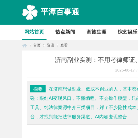
平潭百事通
网站首页
热点新闻
商旅生涯
综艺娱乐
首页
资讯
查看
济南副业实测：不用考律师证
2026-06-17
/
首
›
›
›
摘要
在济南想做副业、低成本创业的人，基本都
碰；眼红AI变现风口，不懂编程、不会操作模型，只
工具、纯法律案源中介三类项目，踩了不少隐性成本
台，才找到能把法律服务渠道、AI内容变现整合...
页