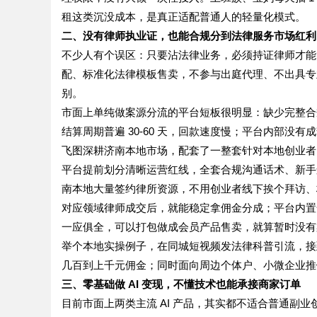
租这类沉没成本，是真正适配普通人的轻量化模式。
二、没有律师执业证，也能合规分到法律服务市场红利
不少人有个误区：只要沾法律业务，必须持证律师才能
配、标准化法律模板售卖，不参与出庭代理、不出具专
别。
市面上单纯做案源分流的平台短板很明显：缺少完整合
结算周期普遍 30-60 天，回款速度慢；平台内部
飞图深耕济南本地市场，配套了一整套针对本地创业者
平台提前划分清晰运营红线，全套合规沟通话术、新手
南本地大量签约律所资源，不用创业者线下挨个拜访、
对应领域律师成交后，就能稳定拿佣金分成；平台内置
一应俱全，可以打包做成会员产品售卖，就算暂时没有
举个本地实操例子，在同城短视频发法律科普引流，接
几百到上千元佣金；同时面向周边个体户、小微企业推
三、零基础做 AI 变现，不懂技术也能承接商家订单
目前市面上两类主流 AI 产品，其实都不适合普通副