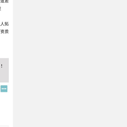
渠道差
投
个人拓
师资质
Q
更
Q
多
好
分
友
享