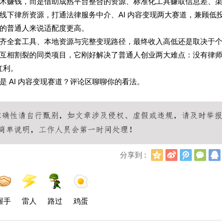
术赚钱，而是借助成熟平台整合的资源、标准化工具赚取信息差、
线下律所资源，打通法律服务中介、AI 内容变现两大赛道，兼顾低
的普通人来说适配度更高。
齐全套工具、本地资源与完整变现路径，最终收入高低还是取决于
互相割裂的同类项目，它刚好解决了普通人创业两大难点：没有律
红利。
 AI 内容变现赛道？评论区聊聊你的看法。
Q
新
腾
微
分享到 :
Q
浪
讯
信
空
微
微
间
博
博
握手
雷人
路过
鸡蛋