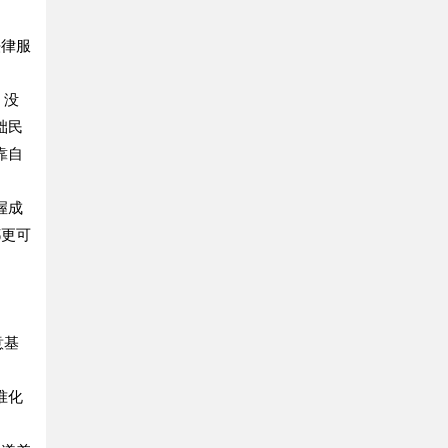
法律服
，没
础民
靠自
握成
都更可
意基
准化