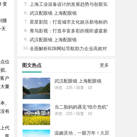
5.
 变
能与优势
上海工业设备设计的发展趋势与创新实
6.
践探索
武汉配眼镜 上海配眼镜
到接
7.
星星影院：打造城市文化娱乐新地标的
今天
8.
璀璨明珠
青鸟影视：打造丰富多彩的视听盛宴新
9.
平台
武汉配眼镜 上海配眼镜
10.
全面解析B2B网站导航助力企业高效对
接商机
下点位
更多
图文热点
亏损。
旦客户
武汉配眼镜 上海配眼镜
存大量
浏览 : 225
/
回复 : 10
脚本、
当二胎妈妈遇见“纸巾危机”
程没有
浏览 : 225
/
回复 : 10
线上代
温婉灵动，一眼万年！久匠
备、房