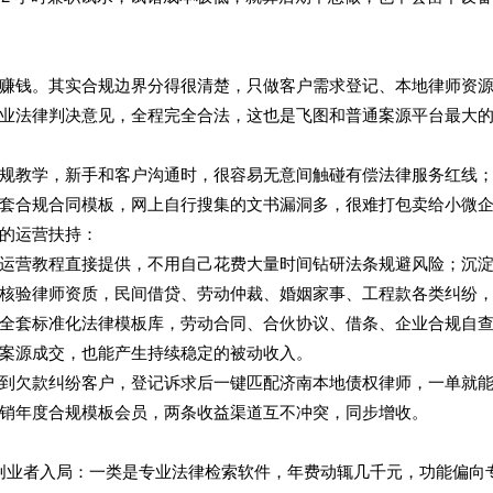
赚钱。其实合规边界分得很清楚，只做客户需求登记、本地律师资
业法律判决意见，全程完全合法，这也是飞图和普通案源平台最大
规教学，新手和客户沟通时，很容易无意间触碰有偿法律服务红线
没有成套合规合同模板，网上自行搜集的文书漏洞多，很难打包卖给小微
的运营扶持：
运营教程直接提供，不用自己花费大量时间钻研法条规避风险；沉
核验律师资质，民间借贷、劳动仲裁、婚姻家事、工程款各类纠纷
全套标准化法律模板库，劳动合同、合伙协议、借条、企业合规自
案源成交，也能产生持续稳定的被动收入。
到欠款纠纷客户，登记诉求后一键匹配济南本地债权律师，一单就
销年度合规模板会员，两条收益渠道互不冲突，同步增收。
业创业者入局：一类是专业法律检索软件，年费动辄几千元，功能偏向