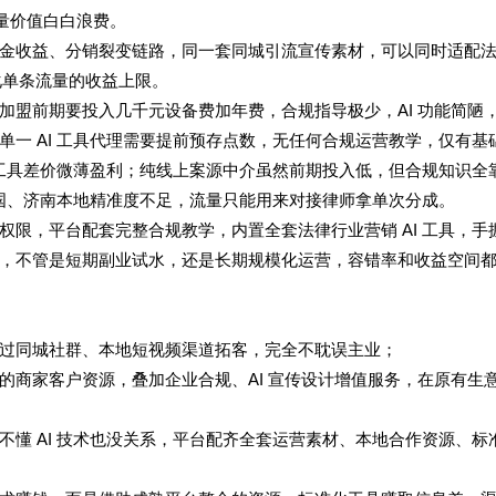
流量价值白白浪费。
金收益、分销裂变链路，同一套同城引流宣传素材，可以同时适配
化单条流量的收益上限。
加盟前期要投入几千元设备费加年费，合规指导极少，AI 功能简陋
一 AI 工具代理需要提前预存点数，无任何合规运营教学，仅有基
靠工具差价微薄盈利；纯线上案源中介虽然前期投入低，但合规知识全
全国、济南本地精准度不足，流量只能用来对接律师拿单次分成。
限，平台配套完整合规教学，内置全套法律行业营销 AI 工具，手
，不管是短期副业试水，还是长期规模化运营，容错率和收益空间
过同城社群、本地短视频渠道拓客，完全不耽误主业；
的商家客户资源，叠加企业合规、AI 宣传设计增值服务，在原有生
懂 AI 技术也没关系，平台配齐全套运营素材、本地合作资源、标