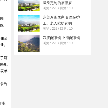
量身定制的眉眼唇
浏览 : 225
/
回复 : 10
东莞厚街居家 & 医院护
源匹
工、老人陪护选购
的区
浏览 : 225
/
回复 : 10
武汉配眼镜 上海配眼镜
；佣金
浏览 : 225
/
回复 : 10
企业。
淀了济
，匹配
查表单
能拿到
专业