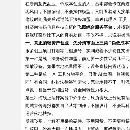
在济南想做副业、低成本创业的人，基本都会卡在两道坎
现风口，不懂编程、不会操作模型，只能看着别人接单
这段时间我先后试过线下法务加盟、单独代理 AI 工
触济南法扬信息科技自研的
飞图综合服务平台
，才找到
客观聊聊对比下来的真实差距，不吹不捧，只说实操感
一、真正的轻资产创业，先分清市面上三类 “伪低成本”
很多创业项目打着零门槛旗号，实则藏着不少硬性支出
第一种是线下法务硬件加盟，前期要一次性采购几千元
摆放设备。如果本地流量跟不上，设备直接闲置贬值，
第二种是单一 AI 工具分销平台，只做 AI 绘图、
同时有合同、纠纷法律咨询需求，完全承接不了，引流
点数，相当于变相囤货，资金周转压力很大。
第三种纯线上法律案源中介平台，只负责线上分流有法
同城宣传海报都要自己从零制作，不懂设计、不会写科
运营落地扶持。
反观飞图，全程不用采购硬件、不用囤货、不需要租赁
理权限，没有大额一次性投入。上班族、宝妈每天抽 1