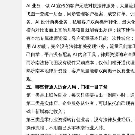
AI 业务，做 AI 宣传的客户无法对接法律服务，大量
飞图一套统一后台，同步管理客户档案、成交订单、佣
务、AI 设计两类业务，私域客户双向循环转化，最大
横向对比市面上其他几类项目就能看出差距：线下硬件
有本地专属律师资源，客户流量基本只能一次性转化；单
用 AI 功能，完全没有法律相关变现业务，流量只能
己自学，平台没有配套 AI 内容工具，律师资源遍布
而济南法扬飞图没有硬件采购成本，仅低门槛开通代理权
熟济南本地律所资源，客户流量能够双向循环反复变现
观。
五、哪些普通人适合入局，门槛一目了然
第一类是上班族副业，每天只需要抽出一到两小时，通
第二类是实体店、企业服务从业者，可以依托自己现有
础上新增稳定收入；
第三类是零行业资源转行创业者，没有法律从业经历、不
操作流程，不用自己从零积攒行业人脉。