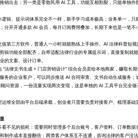
销出去；另一类是零散民用 AI 工具，功能互相割裂，只能单独作
操作逻辑、提示词体系完全不一样，新手学习成本极高；业务单一，只
分开开通多款 AI 会员，每月订阅费用叠加，长期下来也是一笔不
、充值第三方软件，普通人一小时就能熟练上手操作。AI 法律科普短视
剪辑功能全部配齐，自带适配法律行业的专属提示词，直接复制就
业的文案、设计订单。
 “法律文书生成 + 门店营销设计” 综合会员卖给本地商家，赚取长
务的企业客户，可以同步推送 AI 合同审查、文书自动生成服务；
律顾问资源，一份流量实现两次变现，这是单独的 AI 工具平台完全做
模型运维全部由平台后端承载，创业者只需要负责对接客户、梳理基础
显
很多看不见的损耗：需要同时管理多个后台账号，客户资料、订单数据
和制作成本直接翻倍；两类客户体系互不连通，咨询法律的客户没