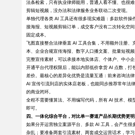
法条检索，只有执业律师能用，普通人看不懂、也很难推
剪辑短视频，没办法和法律服务业务联动二次变现。
单独代理各类 AI 工具还有很多现实难题：多款软件
接海报、短视频剪辑订单，成交客户没有二次转化空间；
固定成本。
飞图直接整合法律垂直 AI 工具合集，不用额外注册
本、企业合规宣传海报、数字人口播文案、批量短视频
完整宣传素材，可以承接本地实体店、个体户、中小企
开通平台代理权限后，能以内部低价拿货 AI 点数，打包
差价。最核心的差异化优势是流量互通：前来咨询法律服
AI 宣传引流到店的实体店老板，也能同步推荐常年法
的商业闭环。
全程不需要懂算法、不用编写代码，所有 AI 技术、
即可。
四、一体化综合平台，对比单一赛道产品长期优势更明
如果分开运营独立案源平台、多款 AI 工具，会产生
杂乱；要准备两套引流素材、两套成交运营话术，学习