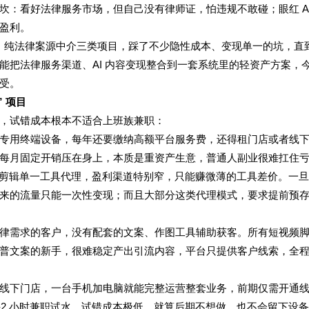
：看好法律服务市场，但自己没有律师证，怕违规不敢碰；眼红 AI
盈利。
具、纯法律案源中介三类项目，踩了不少隐性成本、变现单一的坑，直
能把法律服务渠道、AI 内容变现整合到一套系统里的轻资产方案，
受。
 项目
，试错成本根本不适合上班族兼职：
专用终端设备，每年还要缴纳高额平台服务费，还得租门店或者线
每月固定开销压在身上，本质是重资产生意，普通人副业很难扛住
短视频剪辑单一工具代理，盈利渠道特别窄，只能赚微薄的工具差价。一
来的流量只能一次性变现；而且大部分这类代理模式，要求提前预
律需求的客户，没有配套的文案、作图工具辅助获客。所有短视频
普文案的新手，很难稳定产出引流内容，平台只提供客户线索，全
线下门店，一台手机加电脑就能完整运营整套业务，前期仅需开通
-2 小时兼职试水，试错成本极低，就算后期不想做，也不会留下设