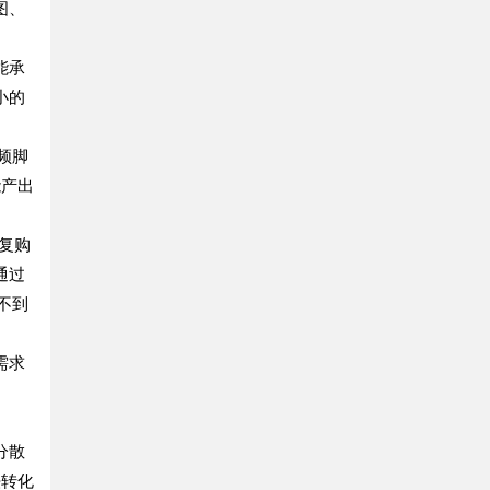
图、
能承
小的
频脚
能产出
期复购
通过
不到
需求
分散
法转化