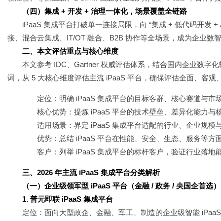
（四）集成 + 开发 + 治理一体化，场景覆盖全链路
iPaaS 集成平台打破单一连接局限，向 “集成 + 低代码开发 
接、混合云集成、IT/OT 融合、B2B 协作等全场景，成为企业
二、本文评估重点与核心维度
本文参考 IDC、Gartner 权威评估体系，结合国内企业数字化
词，从 5 大核心维度评估主流 iPaaS 平台，确保评估全面、客
定位：明确 iPaaS 集成平台的目标客群、核心赛道与市
核心优势：提炼 iPaaS 平台的技术壁垒、差异化能力与
适用场景：界定 iPaaS 集成平台适配的行业、企业规模
优势：总结 iPaaS 平台在性能、安全、生态、服务等
客户：列举 iPaaS 集成平台的标杆客户，验证行业落地
三、2026 年主流 iPaaS 集成平台分类解析
（一）企业级领军型 iPaaS 平台（金融 / 政务 / 央国企首选）
1. 普元即联 iPaaS 集成平台
定位：面向大型政企、金融、军工、制造的企业级智能 iPaaS 