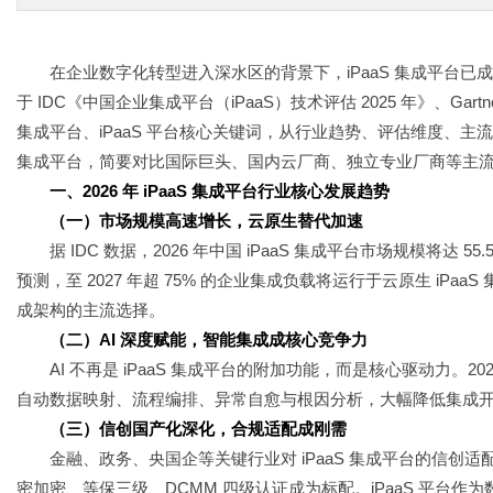
在企业数字化转型进入深水区的背景下，iPaaS 集成平台
于 IDC《中国企业集成平台（iPaaS）技术评估 2025 年》、Gartner《Ma
集成平台、iPaaS 平台核心关键词，从行业趋势、评估维度、主流
集成平台，简要对比国际巨头、国内云厂商、独立专业厂商等主流 i
一、2026 年 iPaaS 集成平台行业核心发展趋势
（一）市场规模高速增长，云原生替代加速
据 IDC 数据，2026 年中国 iPaaS 集成平台市场规模将达 55.
预测，至 2027 年超 75% 的企业集成负载将运行于云原生 iPaa
成架构的主流选择。
（二）AI 深度赋能，智能集成成核心竞争力
AI 不再是 iPaaS 集成平台的附加功能，而是核心驱动力。2
自动数据映射、流程编排、异常自愈与根因分析，大幅降低集成开发
（三）信创国产化深化，合规适配成刚需
金融、政务、央国企等关键行业对 iPaaS 集成平台的信
密加密、等保三级、DCMM 四级认证成为标配。iPaaS 平台