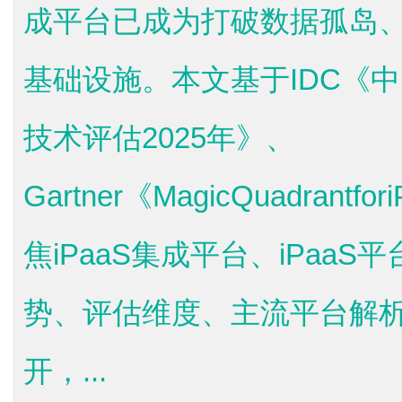
成平台已成为打破数据孤岛
基础设施。本文基于IDC《中
技术评估2025年》、
Gartner《MagicQuadrant
焦iPaaS集成平台、iPaa
势、评估维度、主流平台解
开，...