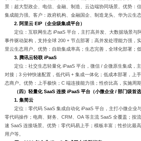
景：超大型政企、电信、金融、制造、云边端协同场景。优势：
集成能力强。客户：政府机构、金融国企、制造龙头、华为云生
2. 阿里云 EIP（企业级集成平台）
定位：互联网生态 iPaaS 平台，主打高并发、大数据场景与阿
事件驱动架构，支持全球 200 + 节点部署；高并发处理能力
里云生态用户。优势：自助集成率高；生态完善，全球化部署；
3. 腾讯云轻联 iPaaS
定位：社交生态轻量化 iPaaS 平台，微信 / 企微原生集成，
对接；3 分钟快速配置，低代码 + 集成一体化；低成本部署，
态商户。优势：上手极快；C 端连接能力强；性价比高，实施周
（四）轻量化 SaaS 连接 iPaaS 平台（小微企业 / 部门级首
1. 集简云
定位：零代码 SaaS 集成自动化 iPaaS 平台，主打小微企
零代码操作；电商、财务、CRM、OA 等主流 SaaS 全覆盖
速 SaaS 连接场景。优势：零代码易上手；模板丰富；性价比
用户等。