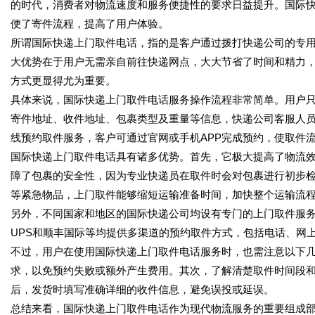
的时代，消费者对物流速度和服务便捷性的要求日益提升。国际
便了寄件流程，提高了用户体验。
所谓国际快递上门取件电话，指的是客户通过拨打快递公司的专
大优势在于用户无需亲自前往快递网点，大大节省了时间和精力
方式更显得尤为重要。
具体来说，国际快递上门取件电话服务操作流程非常简单。用户
寄件地址、收件地址、包裹类型及重量等信息，快递公司客服人
线预约取件服务，客户可通过官网或手机APP完成预约，使取件
国际快递上门取件电话具有诸多优势。首先，它极大提高了物流
障了包裹的安全性，因为专业快递员在取件时会对包裹进行初步
等紧急物品，上门取件能够缩短运输准备时间，加快整个运输流
另外，不同国家和地区的国际快递公司均设有专门的上门取件服务电
UPS和顺丰国际等均提供多渠道的预约取件方式，包括电话、网
不过，用户在使用国际快递上门取件电话服务时，也需注意以下
求，以免预约失败或额外产生费用。其次，了解清楚取件时间段
后，发货时填写准确详细的收件信息，避免误投或延误。
总结来看，国际快递上门取件电话作为现代物流服务的重要组成