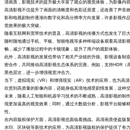
清画质，影视技术的提升极大丰富了观众的视觉体验，为影像内
高清影视不仅提升了画面的清晰度和色彩还原度，还改善了声音
影和电视剧制作逐渐向数字化和高分辨率方向发展，许多影视作
觉效果的极大突破。
随着互联网和宽带技术的普及，高清影视的传播方式也发生了巨
随时随地通过手机、平板、智能电视等多种终端设备观看高清影
畅，减少了播放过程中的卡顿现象，提升了用户的观影体验。
此外，高清影视的发展也带动了相关产业链的升级。影视设备制
密合作，共同推动高清影视生态体系的完善。例如，支持HDR（
黑色层次，进一步增强视觉冲击力。
当下，虚拟现实（VR）和增强现实（AR）技术的应用，也为高
欣赏到高质量的影像内容，还能身临其境地感受剧情发展，这种
未来，随着人工智能和机器学习技术的不断成熟，高清影视的制作
现更加逼真的视觉效果；同时，通过大数据分析，影视平台能够
性。
在内容版权保护方面，高清影视也面临着挑战。高清画质使盗版
水印、区块链等新技术的应用，为高清影视版权的保护提供了有