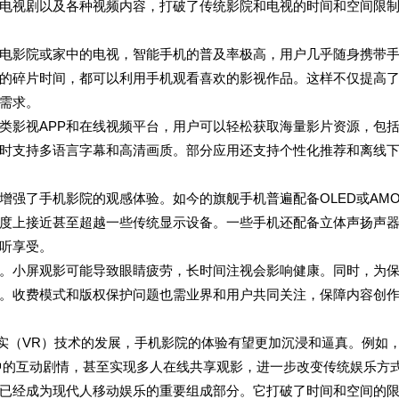
电视剧以及各种视频内容，打破了传统影院和电视的时间和空间限
电影院或家中的电视，智能手机的普及率极高，用户几乎随身携带
的碎片时间，都可以利用手机观看喜欢的影视作品。这样不仅提高
需求。
类影视APP和在线视频平台，用户可以轻松获取海量影片资源，包
时支持多语言字幕和高清画质。部分应用还支持个性化推荐和离线
强了手机影院的观感体验。如今的旗舰手机普遍配备OLED或AMO
度上接近甚至超越一些传统显示设备。一些手机还配备立体声扬声
听享受。
。小屏观影可能导致眼睛疲劳，长时间注视会影响健康。同时，为
。收费模式和版权保护问题也需业界和用户共同关注，保障内容创
现实（VR）技术的发展，手机影院的体验有望更加沉浸和逼真。例如
中的互动剧情，甚至实现多人在线共享观影，进一步改变传统娱乐方
已经成为现代人移动娱乐的重要组成部分。它打破了时间和空间的