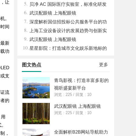
制，让
5.
高3000元免费维修
贝净 AC 国际医疗实验室，标准化研发
6.
体系全解析
武汉配眼镜 上海配眼镜
手机。
7.
深度解析国信招投标公共服务平台的功
了时间
8.
能与优势
上海工业设备设计的发展趋势与创新实
9.
践探索
武汉配眼镜 上海配眼镜
括最新
10.
星星影院：打造城市文化娱乐新地标的
下载功
璀璨明珠
更多
图文热点
LED
器或支
青鸟影视：打造丰富多彩的
视听盛宴新平台
保证流
浏览 : 225
/
回复 : 10
作者的
武汉配眼镜 上海配眼镜
浏览 : 225
/
回复 : 10
，用
式。
全面解析B2B网站导航助力
限制，