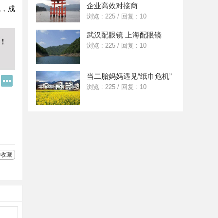
企业高效对接商
色，成
浏览 : 225
/
回复 : 10
武汉配眼镜 上海配眼镜
浏览 : 225
/
回复 : 10
当二胎妈妈遇见“纸巾危机”
Q
更
浏览 : 225
/
回复 : 10
Q
多
好
分
友
享
收藏