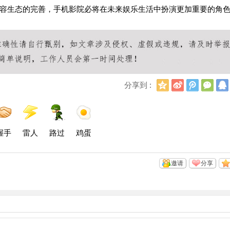
容生态的完善，手机影院必将在未来娱乐生活中扮演更加重要的角
Q
新
腾
微
分享到 :
Q
浪
讯
信
空
微
微
间
博
博
握手
雷人
路过
鸡蛋
邀请
分享