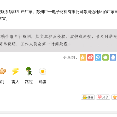
直接联系锡丝生产厂家。苏州巨一电子材料有限公司等周边地区的厂家
事宜。
Q
新
腾
微
分享到 :
Q
浪
讯
信
空
微
微
间
博
博
握手
雷人
路过
鸡蛋
邀请
分享