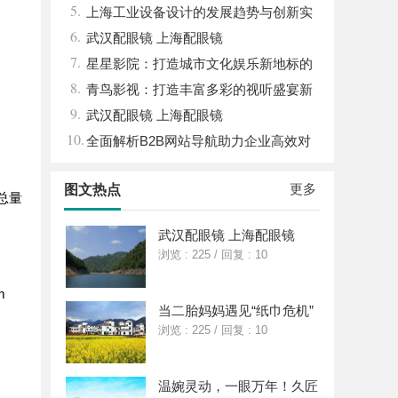
5.
能与优势
上海工业设备设计的发展趋势与创新实
6.
践探索
武汉配眼镜 上海配眼镜
7.
星星影院：打造城市文化娱乐新地标的
8.
璀璨明珠
青鸟影视：打造丰富多彩的视听盛宴新
9.
平台
武汉配眼镜 上海配眼镜
10.
全面解析B2B网站导航助力企业高效对
接商机
更多
图文热点
总量
武汉配眼镜 上海配眼镜
浏览 : 225
/
回复 : 10
m
当二胎妈妈遇见“纸巾危机”
浏览 : 225
/
回复 : 10
温婉灵动，一眼万年！久匠