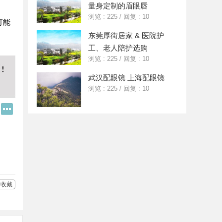
量身定制的眉眼唇
浏览 : 225
/
回复 : 10
可能
东莞厚街居家 & 医院护
工、老人陪护选购
浏览 : 225
/
回复 : 10
武汉配眼镜 上海配眼镜
浏览 : 225
/
回复 : 10
Q
更
Q
多
好
分
友
享
收藏