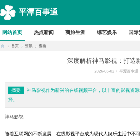
平潭百事通
网站首页
热点新闻
商旅生涯
综艺娱乐
国际
首页
资讯
查看
深度解析神马影视：打造
2026-06-02
/
平潭百事通
首
›
›
›
摘要
神马影视作为新兴的在线视频平台，以丰富的影视资源
择。
神马影视
随着互联网的不断发展，在线影视平台成为现代人娱乐生活中不
页