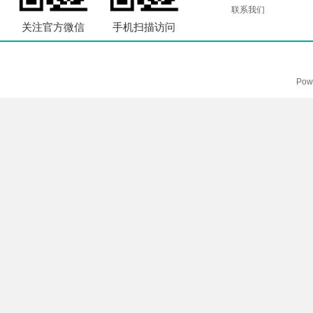
联系我们
关注官方微信
手机扫描访问
Pow