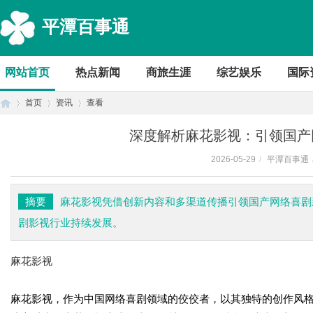
平潭百事通
网站首页
热点新闻
商旅生涯
综艺娱乐
国际
首页
资讯
查看
深度解析麻花影视：引领国产
2026-05-29
/
平潭百事通
首
›
›
›
摘要
麻花影视凭借创新内容和多渠道传播引领国产网络喜剧
剧影视行业持续发展。
麻花影视
麻花影视，作为中国网络喜剧领域的佼佼者，以其独特的创作风
页