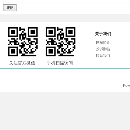
评论
关于我们
网站简介
投诉删帖
联系我们
关注官方微信
手机扫描访问
Pow