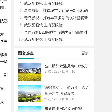
，每一
5.
践探索
武汉配眼镜 上海配眼镜
氛围，
6.
星星影院：打造城市文化娱乐新地标的
7.
璀璨明珠
青鸟影视：打造丰富多彩的视听盛宴新
影院还
8.
平台
武汉配眼镜 上海配眼镜
9.
全面解析B2B网站导航助力企业高效对
而友
10.
接商机
武汉配眼镜 上海配眼镜
观众在
更多
图文热点
感和
是一场
当二胎妈妈遇见“纸巾危机”
浏览 : 225
/
回复 : 10
动，影
温婉灵动，一眼万年！久匠
丰富、
量身定制的眉眼唇
浏览 : 225
/
回复 : 10
观众，
东莞厚街居家 & 医院护