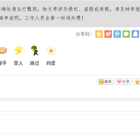
Q
新
腾
微
分享到 :
Q
浪
讯
信
空
微
微
间
博
博
握手
雷人
路过
鸡蛋
邀请
分享