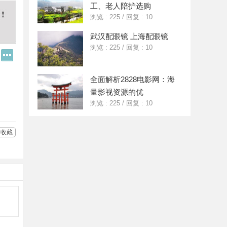
工、老人陪护选购
浏览 : 225
/
回复 : 10
武汉配眼镜 上海配眼镜
浏览 : 225
/
回复 : 10
Q
更
Q
多
好
分
友
享
全面解析2828电影网：海
量影视资源的优
浏览 : 225
/
回复 : 10
收藏