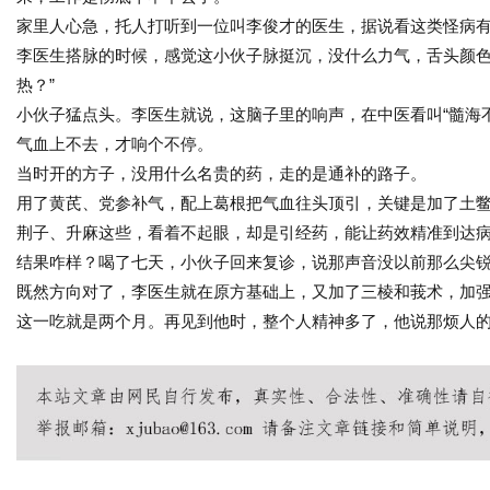
家里人心急，托人打听到一位叫李俊才的医生，据说看这类怪病
李医生搭脉的时候，感觉这小伙子脉挺沉，没什么力气，舌头颜色
热？”
小伙子猛点头。李医生就说，这脑子里的响声，在中医看叫“髓海
气血上不去，才响个不停。
当时开的方子，没用什么名贵的药，走的是通补的路子。
用了黄芪、党参补气，配上葛根把气血往头顶引，关键是加了土
荆子、升麻这些，看着不起眼，却是引经药，能让药效精准到达
结果咋样？喝了七天，小伙子回来复诊，说那声音没以前那么尖
既然方向对了，李医生就在原方基础上，又加了三棱和莪术，加
这一吃就是两个月。再见到他时，整个人精神多了，他说那烦人