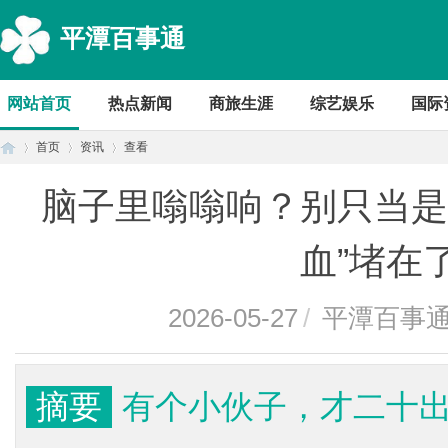
平潭百事通
网站首页
热点新闻
商旅生涯
综艺娱乐
国际
首页
资讯
查看
脑子里嗡嗡响？别只当是
首
›
›
›
血”堵在
2026-05-27
/
平潭百事
摘要
有个小伙子，才二十
页