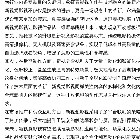
为行业内备受瞩目的关键词，象征着影视创作与技术融合的最新
新视觉影视不仅仅是技术的进步，更是一场观念上的革新。它涵
观众带来更加沉浸式、真实感极强的视听体验。通过虚拟现实（V
新视觉影视让影视作品从二维屏幕跳脱出来，成为观众互动感极
首先，拍摄技术的升级是新视觉影视的重要标志。传统电影拍摄
高清摄像机、无人机以及高速摄影设备，实现了低成本且高质量的
自由选择观看视角，增强了观影的主动性和参与感。
其次，在后期制作方面，新视觉影视引入了大量自动化和智能化
化、色彩校正，甚至生成逼真的特效场景，极大地缩短了后期制
论身处何地，都能高效协同工作，推动了全球化影视制作流程的
除了技术层面的革新，新视觉影视同样关注内容的多样化和文化
全球影响力的影视作品。这种开放包容的创作态度为行业注入了
求。
在市场推广和观众互动方面，新视觉影视采用了多平台联动的策
了跨屏传播，极大地提升了观众的触达率和参与度。智能推荐算
未来，新视觉影视有望继续推动影视行业向智能化、场景化以及沉
视作品将更贴合观众的需求，实现更加个性化和互动化的视觉享