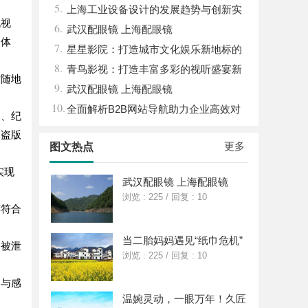
5.
能与优势
上海工业设备设计的发展趋势与创新实
电视
6.
践探索
武汉配眼镜 上海配眼镜
影体
7.
星星影院：打造城市文化娱乐新地标的
8.
璀璨明珠
青鸟影视：打造丰富多彩的视听盛宴新
时随地
9.
平台
武汉配眼镜 上海配眼镜
10.
全面解析B2B网站导航助力企业高效对
漫、纪
接商机
了盗版
更多
图文热点
实现
武汉配眼镜 上海配眼镜
浏览 : 225
/
回复 : 10
荐符合
当二胎妈妈遇见“纸巾危机”
不被泄
浏览 : 225
/
回复 : 10
参与感
温婉灵动，一眼万年！久匠