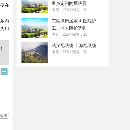
量身定制的眉眼唇
需要在
浏览 : 225
/
回复 : 10
娱乐内
东莞厚街居家 & 医院护
工、老人陪护选购
，为用
浏览 : 225
/
回复 : 10
武汉配眼镜 上海配眼镜
浏览 : 225
/
回复 : 10
Q
更
Q
多
好
分
友
享
收藏