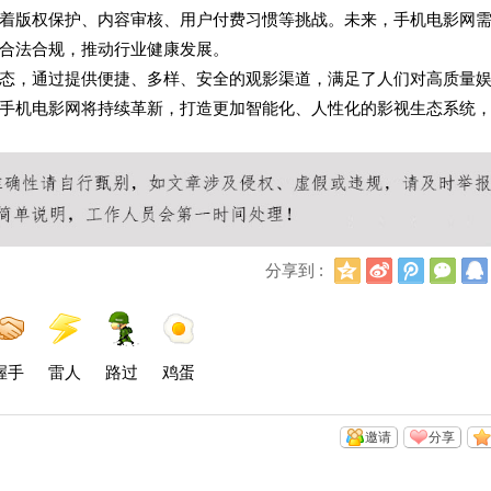
着版权保护、内容审核、用户付费习惯等挑战。未来，手机电影网
合法合规，推动行业健康发展。
态，通过提供便捷、多样、安全的观影渠道，满足了人们对高质量
手机电影网将持续革新，打造更加智能化、人性化的影视生态系统
Q
新
腾
微
分享到 :
Q
浪
讯
信
空
微
微
间
博
博
握手
雷人
路过
鸡蛋
邀请
分享