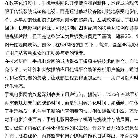
在数字化浪潮中，手机电影网以其便捷性和创新性，迅速成为现
限于传统影院或家庭电视，而是通过移动设备随时随地享受电影
革。从早期的低画质流媒体到如今的超高清、互动式体验，手机
回顾手机电影网的起源，可以追溯到21世纪初的移动互联网萌芽
短视频片段，但正是这些尝试为后续发展奠定了基础。随着3G、
网开始走向成熟。如今，在5G网络的加持下，高清、甚至4K电
了用户从被动观众向主动参与者的转变。
在技术层面，手机电影网的成功得益于多项关键技术的融合。自
免卡顿；云计算和大数据的应用使得平台能够分析用户偏好，通过
付和社交功能的集成，让观影过程变得更加互动——用户可以即
娱乐生态。
手机电影网的兴起深刻改变了用户行为。据统计，2023年全球手
再需要规划专门的观影时间，而是利用碎片化时间，如通勤、午
了生活品质，也催生了新的内容消费习惯，例如短视频电影、互
对于电影产业而言，手机电影网带来了机遇与挑战并存的局面。
道，促进了内容的多样化和创作的民主化。许多平台开始投资原
方面，版权保护、内容监管和用户隐私问题也日益突出。平台需