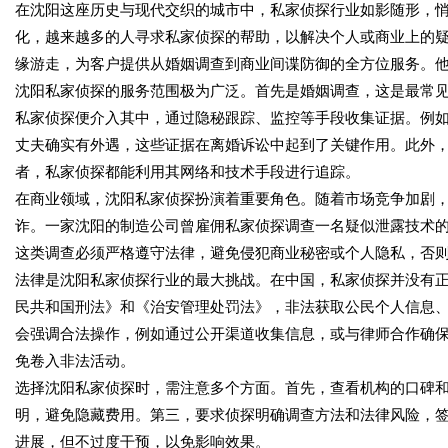
在沈阳这座历史与现代交织的城市中，私家侦探行业如影随形，
化，越来越多的人寻求私家侦探的帮助，以解决个人或商业上的疑
缘游走，为客户提供从婚姻调查到商业间谍防御的全方位服务。
沈阳私家侦探的服务范围极为广泛。首先是婚姻调查，这是最常
私家侦探便介入其中，通过隐秘跟踪、监控等手段收集证据。例
丈夫确实有外遇，这些证据在离婚诉讼中起到了关键作用。此外
者，私家侦探都能利用其网络和技术手段进行追踪。
在商业领域，沈阳私家侦探扮演着重要角色。随着市场竞争加剧
诈。一家沈阳的制造公司曾雇佣私家侦探调查一名疑似泄露技术
这类调查必须严格遵守法律，避免侵犯商业秘密或个人隐私，否
法律是沈阳私家侦探行业的最大挑战。在中国，私家侦探并没有
民共和国刑法》和《治安管理处罚法》，非法获取公民个人信息
会强调合法操作，例如通过公开渠道收集信息，或与律师合作确
免卷入非法活动。
选择沈阳私家侦探时，需注意多个方面。首先，查看机构的口碑
明，避免隐藏费用。第三，要求侦探明确调查方法和法律风险，
进展，但不过度干预，以免影响效果。