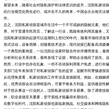
展望未来，随着社会对隐私保护和法律意识的提升，沈阳私家侦
此行业规范化势在必行。或许在不久的将来，中国会出台相关法
作。
总之，沈阳私家侦探是城市生活中一个不可或缺的隐秘元素。他
界。对于普通市民而言，了解这一行业，既能有效利用其服务，
沈阳私家侦探的起源可以追溯到上世纪90年代，随着市场经济改
形式活动，设备简陋，但随着技术进步，现代侦探已配备高清摄像
一个典型的案例是，一位沈阳企业家怀疑合作伙伴挪用资金，雇
分析和社会关系排查，最终发现了证据，帮助企业挽回了损失。
然而，行业中也存在乱象。一些不肖侦探利用客户焦虑，进行诈
关部门近年来加强了对私家侦探广告的监管，提醒市民警惕虚假
从伦理角度看，私家侦探的工作常涉及道德困境。例如，在婚姻
此，优秀侦探会在法律框架内，尽量平衡各方利益，提供建设性
对于想从事这一行业的人，沈阳私家侦探并非易事。除了调查技
外，职业道德至关重要，坚守底线才能赢得长期信任。
在数字化时代，沈阳私家侦探也面临新挑战。社交媒体和网络隐