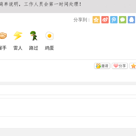
Q
新
腾
微
分享到 :
Q
浪
讯
信
空
微
微
间
博
博
握手
雷人
路过
鸡蛋
邀请
分享