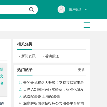
用户登录
相关分类
• 新闻资讯
• 活动频道
着信
更多
热门帖子
篇文
1.
美的会员权益大升级！支持过保家电最
读者
2.
高3000元免费维修
贝净 AC 国际医疗实验室，标准化研发
3.
体系全解析
武汉配眼镜 上海配眼镜
4.
深度解析国信招投标公共服务平台的功
和自