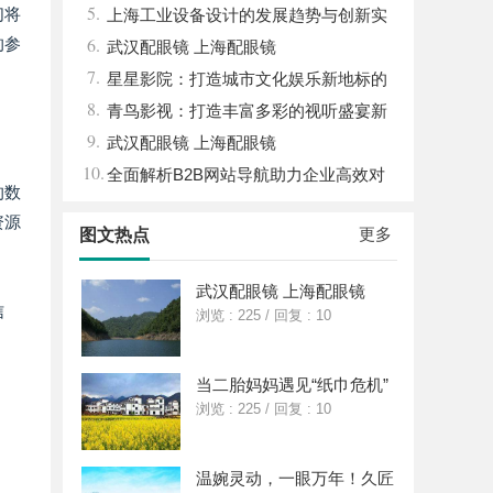
5.
们将
能与优势
上海工业设备设计的发展趋势与创新实
6.
的参
践探索
武汉配眼镜 上海配眼镜
7.
星星影院：打造城市文化娱乐新地标的
8.
璀璨明珠
青鸟影视：打造丰富多彩的视听盛宴新
9.
平台
武汉配眼镜 上海配眼镜
10.
全面解析B2B网站导航助力企业高效对
的数
接商机
资源
更多
图文热点
武汉配眼镜 上海配眼镜
信
浏览 : 225
/
回复 : 10
当二胎妈妈遇见“纸巾危机”
浏览 : 225
/
回复 : 10
温婉灵动，一眼万年！久匠