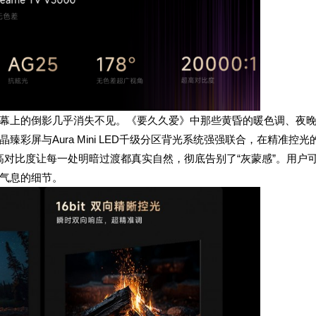
幕上的倒影几乎消失不见。《要久久爱》中那些黄昏的暖色调、夜
彩屏与Aura Mini LED千级分区背光系统强强联合，在精准控光
超高对比度让每一处明暗过渡都真实自然，彻底告别了“灰蒙感”。用户
气息的细节。