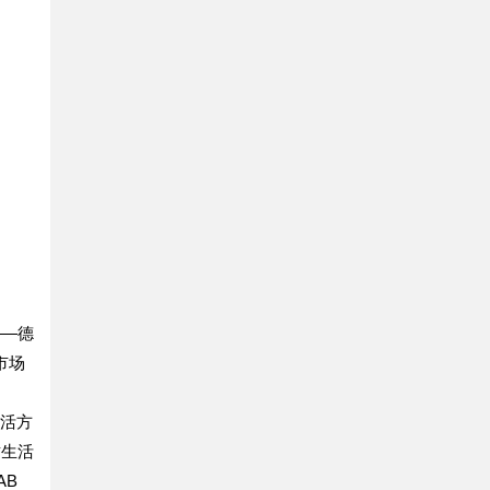
——德
市场
生活方
质生活
AB