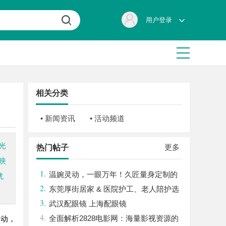
用户登录
相关分类
• 新闻资讯
• 活动频道
光
更多
热门帖子
映
1.
温婉灵动，一眼万年！久匠量身定制的
犹
2.
眉眼唇，才是你整张脸的点睛之笔！淡颜系
东莞厚街居家 & 医院护工、老人陪护选
3.
女生的气质加分项
购民生参考指南
武汉配眼镜 上海配眼镜
4.
全面解析2828电影网：海量影视资源的
灵动，