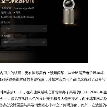
内用户的认可，更在国际舞台上频频闪耀。从全球消费电子风向标
交会，再到获得央视财经的专题报道，其技术实力与产品理念得到了业界与
杂志ELLE，在布达佩斯核心百货举办了高端的ELLE POP-UP
会上，追觅电视以出色的设计美学和各大领先技术，向全球追求品
，成功在设计圈层与高端消费者心中树立了鲜明形象。此外，在波兰的