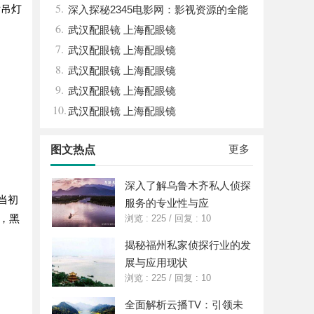
5.
厅吊灯
优质观看平台
深入探秘2345电影网：影视资源的全能
6.
平台解析
武汉配眼镜 上海配眼镜
7.
武汉配眼镜 上海配眼镜
8.
武汉配眼镜 上海配眼镜
9.
武汉配眼镜 上海配眼镜
10.
武汉配眼镜 上海配眼镜
更多
图文热点
深入了解乌鲁木齐私人侦探
当初
服务的专业性与应
，黑
浏览 : 225
/
回复 : 10
揭秘福州私家侦探行业的发
展与应用现状
浏览 : 225
/
回复 : 10
全面解析云播TV：引领未