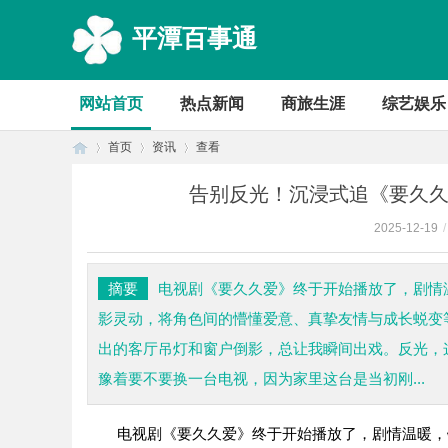
平潭百事通
网站首页
热点新闻
商旅生涯
综艺娱乐
首页
资讯
查看
告别反光！沉浸式追《要久久
2025-12-19
/
首
›
›
›
摘要
电视剧《要久久爱》终于开始播放了，剧情
影灵动，将角色间的懵懂爱意、真挚友情与成长蜕变
出的客厅吊灯和窗户倒影，总让我瞬间出戏。反光，
豫着要不要换一台电视，因为家里这台是当初刚...
电视剧《要久久爱》终于开始播放了，剧情温暖，
页