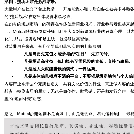
第四，提现困难是必然结果。
大量用户在社交平台上反馈，一开始能提小额，后面要么被要求补缴各种
的“拖延战术”在这里体现得淋漓尽致。
在如今的短剧市场，的确存在许多创新商业模式，行业参与者也越来
己。Mutual妙趣短剧这种项目利用大众对新媒体行业的好奇心理，
化”，只要“投资返利”是主线，就必须提高警惕。
对普通用户来说，有几个简单但非常实用的判断原则：
·
凡是需要先充值才能参与的“
项目”
，先打问号。
·
凡是承诺高收益、低门槛甚至零风险的宣传，直接当骗局。
·
凡是拉人头就能赚钱的模式，一律远离。
·
凡是主体信息模糊不清的平台，不要轻易绑定钱包与个人信
内容产业本来是个充满创造力、具有文化价值的行业，真正做内容的企
想参与短剧市场的朋友，无论是做创作、做营销，还是做发行合作，
盘的“短剧外壳”迷惑。
总之，Mutual妙趣短剧不是新风口，而是老套路。看到这种项目，最