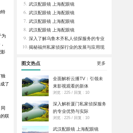
5.
武汉配眼镜 上海配眼镜
6.
独特
武汉配眼镜 上海配眼镜
7.
武汉配眼镜 上海配眼镜
8.
武汉配眼镜 上海配眼镜
于为
9.
深入了解乌鲁木齐私人侦探服务的专业
外，
10.
性与应用领域
揭秘福州私家侦探行业的发展与应用现
观影
状
更多
图文热点
广独
全面解析云播TV：引领未
形成了
来影视观看的新体
浏览 : 225
/
回复 : 10
深入解析厦门私家侦探服务
。同
的专业优势与实际
间的联
浏览 : 225
/
回复 : 10
武汉配眼镜 上海配眼镜