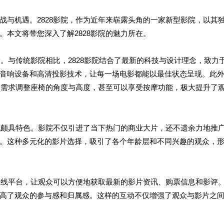
战与机遇。2828影院，作为近年来崭露头角的一家新型影院，以其
本文将带您深入了解2828影院的魅力所在。
验。与传统影院相比，2828影院结合了最新的科技与设计理念，致力
音响设备和高清投影技术，让每一场电影都能以最佳状态呈现。此
己的需求调整座椅的角度与高度，甚至可以享受按摩功能，极大提升了
上也颇具特色。影院不仅引进了当下热门的商业大片，还不遗余力地推
。这种多元化的影片选择，吸引了各个年龄层和不同兴趣的观众，
的在线平台，让观众可以方便地获取最新的影片资讯、购票信息和影评
高了观众的参与感和归属感。这样的互动不仅增强了观众与影片之