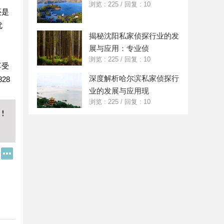
浏览 : 225
/
回复 : 10
还是
优
揭秘沈阳私家侦探行业的发
展与应用：专业侦
浏览 : 225
/
回复 : 10
享受
深度解析哈尔滨私家侦探行
28
业的发展与应用现
浏览 : 225
/
回复 : 10
Q
更
Q
多
好
分
友
享