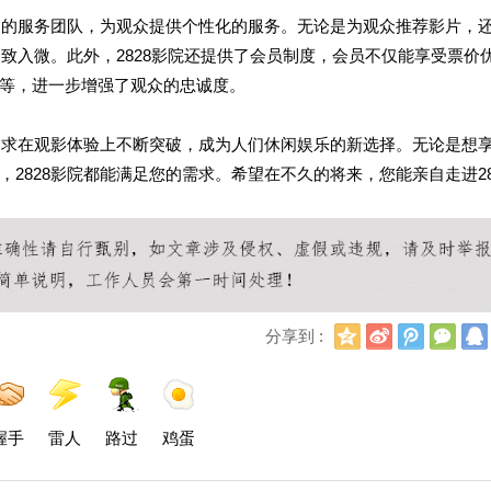
专门的服务团队，为观众提供个性化的服务。无论是为观众推荐影片，
细致入微。此外，2828影院还提供了会员制度，会员不仅能享受票价
等，进一步增强了观众的忠诚度。
，力求在观影体验上不断突破，成为人们休闲娱乐的新选择。无论是想
2828影院都能满足您的需求。希望在不久的将来，您能亲自走进28
Q
新
腾
微
分享到 :
Q
浪
讯
信
空
微
微
间
博
博
握手
雷人
路过
鸡蛋