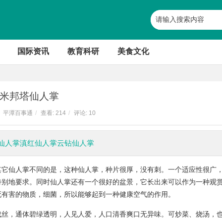
国际资讯
教育科研
美食文化
米邦塔仙人掌
平潭百事通
/
查看:
214
/
评论: 10
仙人掌滇红仙人掌云钻仙人掌
其它仙人掌不同的是，这种仙人掌，种片很厚，没有刺。一个适应性很广
特别地要求。同时仙人掌还有一个很好的盆景，它长出来可以作为一种观
死有害的物质，细菌，所以能够起到一种健康空气的作用。
成丝，通体碧绿透明，人见人爱，人口清香爽口无异味。可炒菜、烧汤，