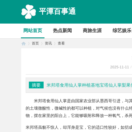
平潭百事通
网站首页
热点新闻
商旅生涯
综艺娱乐
首页
资讯
查看
2025-11-11
/
首
›
›
›
摘要
米邦塔食用仙人掌种植基地宝塔仙人掌梨果
米邦塔食用仙人掌是由
国家农业部
从墨西哥引进，与
的土壤微酸性，微碱性的都可以种植，对气候也没有什么
物，摆在家里的阳台上，它能够吸附和释放一种氧气，杀
米邦塔虽貌不惊人，却浑身是宝，它的适口性较好，如切
页