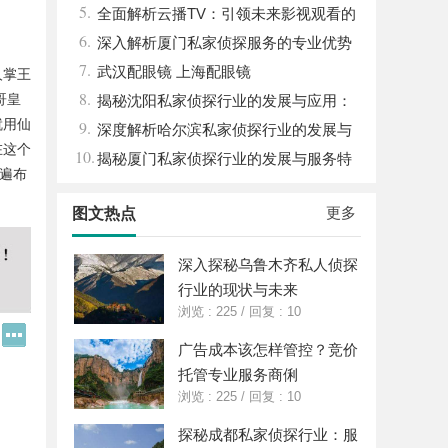
5.
状
全面解析云播TV：引领未来影视观看的
6.
新体验
深入解析厦门私家侦探服务的专业优势
7.
与实际应用
武汉配眼镜 上海配眼镜
人掌王
8.
哥皇
揭秘沈阳私家侦探行业的发展与应用：
就用仙
9.
专业侦探服务的全方位解析
深度解析哈尔滨私家侦探行业的发展与
在这个
10.
应用现状
揭秘厦门私家侦探行业的发展与服务特
遍布
色详解
更多
图文热点
深入探秘乌鲁木齐私人侦探
行业的现状与未来
浏览 : 225
/
回复 : 10
Q
更
Q
多
广告成本该怎样管控？竞价
好
分
托管专业服务商俐
友
享
浏览 : 225
/
回复 : 10
探秘成都私家侦探行业：服