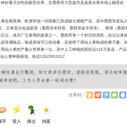
一种好看又好吃的新型水果，在墨西哥大型超市及蔬菜水果市场上颇受欢
人掌在南美洲、欧洲等地一些国家已形成较大规模产业。其中墨西哥是仙
掌后，又将其分化成菜用（墨西哥米邦塔、
墨西哥金字塔
等）、果用（墨西
第五位，成为广泛食用的蔬菜之一。墨西哥有一个村庄的居民，自古以来
大蒜
等调味品，制成美味可口的佳肴，还发明了用仙人掌制成的果子酱。
用仙人掌的产量占世界第一位，其中人工种植的面积达116万多亩，产品
掌种植基地。电话13523911017.
Q
新
腾
微
分享到 :
Q
浪
讯
信
空
微
微
间
博
博
握手
雷人
路过
鸡蛋