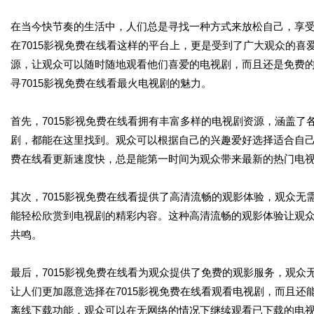
在当今快节奏的生活中，人们总是寻找一种方式来放松自己，享
在7015影视免费在线看这样的平台上，更是受到了广大观众的喜
源，让观众可以随时随地观看他们喜爱的电视剧，而且还是免费
寻7015影视免费在线看最火电视剧的魅力。
首先，7015影视免费在线看拥有丰富多样的电视剧资源，涵盖
剧，都能在这里找到。观众可以根据自己的兴趣爱好选择适合自己
费在线看更新速度快，总是能第一时间为观众带来最新的热门电
其次，7015影视免费在线看提供了高清流畅的观影体验，观众
能轻松欣赏到电视剧的精彩内容。这种高清流畅的观影体验让观
共鸣。
最后，7015影视免费在线看为观众提供了免费的观影服务，观
让人们更加愿意选择在7015影视免费在线看观看电视剧，而且还
离线下载功能，观众可以在无网络的情况下继续观看已下载的电