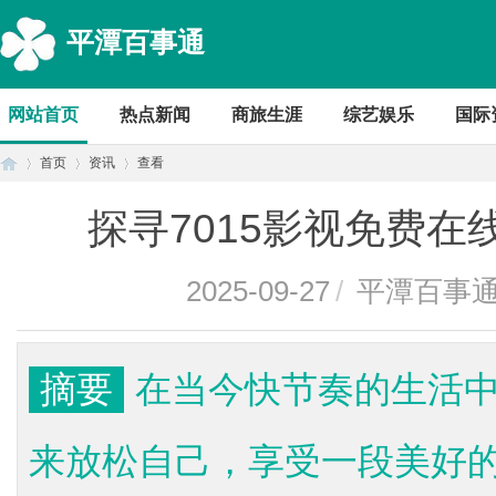
平潭百事通
网站首页
热点新闻
商旅生涯
综艺娱乐
国际
首页
资讯
查看
探寻7015影视免费
首
›
›
›
2025-09-27
/
平潭百事
摘要
在当今快节奏的生活
来放松自己，享受一段美好
页