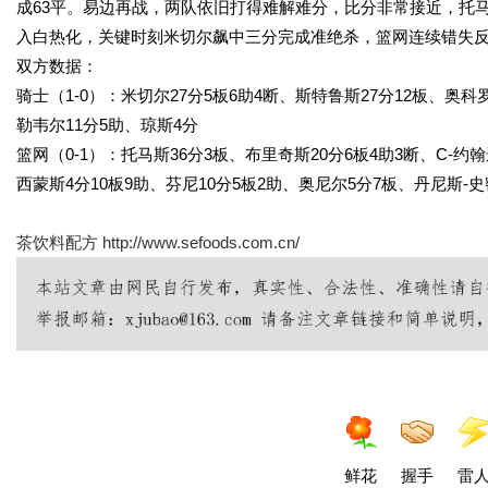
成63平。易边再战，两队依旧打得难解难分，比分非常接近，托
入白热化，关键时刻米切尔飙中三分完成准绝杀，篮网连续错失反绝
双方数据：
骑士（1-0）：米切尔27分5板6助4断、斯特鲁斯27分12板、奥科罗
勒韦尔11分5助、琼斯4分
篮网（0-1）：托马斯36分3板、布里奇斯20分6板4助3断、C-约
西蒙斯4分10板9助、芬尼10分5板2助、奥尼尔5分7板、丹尼斯-史
茶饮料配方
http://www.sefoods.com.cn/
鲜花
握手
雷