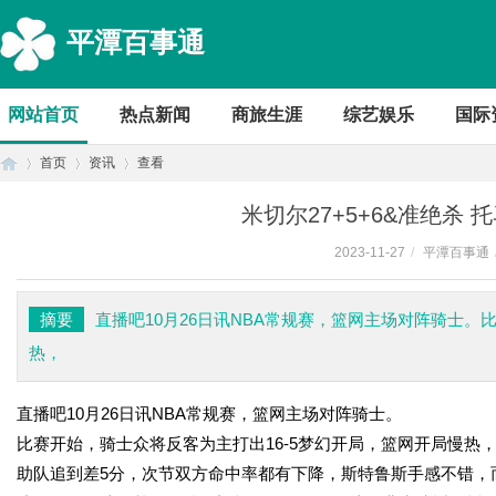
平潭百事通
网站首页
热点新闻
商旅生涯
综艺娱乐
国际
首页
资讯
查看
米切尔27+5+6&准绝杀 
2023-11-27
/
平潭百事通
首
›
›
›
摘要
直播吧10月26日讯NBA常规赛，篮网主场对阵骑士。
热，
直播吧10月26日讯NBA常规赛，篮网主场对阵骑士。
比赛开始，骑士众将反客为主打出16-5梦幻开局，篮网开局慢热
助队追到差5分，次节双方命中率都有下降，斯特鲁斯手感不错，
页