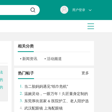
用户登录
相关分类
• 新闻资讯
• 活动频道
法
更多
热门帖子
的
1.
当二胎妈妈遇见“纸巾危机”
的
2.
温婉灵动，一眼万年！久匠量身定制的
3.
眉眼唇，才是你整张脸的点睛之笔！淡颜系
东莞厚街居家 & 医院护工、老人陪护选
4.
女生的气质加分项
购民生参考指南
武汉配眼镜 上海配眼镜