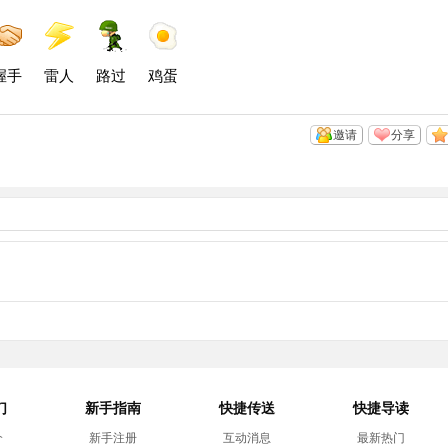
空
微
微
间
博
博
握手
雷人
路过
鸡蛋
邀请
分享
们
新手指南
快捷传送
快捷导读
介
新手注册
互动消息
最新热门