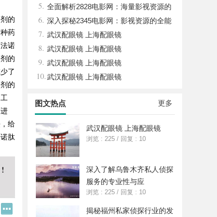
5.
全面解析2828电影网：海量影视资源的
6.
入剂的
优质观看平台
深入探秘2345电影网：影视资源的全能
这种药
7.
平台解析
武汉配眼镜 上海配眼镜
阿法诺
8.
武汉配眼镜 上海配眼镜
入剂的
9.
武汉配眼镜 上海配眼镜
减少了
10.
武汉配眼镜 上海配眼镜
入剂的
和工
更多
图文热点
下进
法，给
武汉配眼镜 上海配眼镜
法诺肽
浏览 : 225
/
回复 : 10
深入了解乌鲁木齐私人侦探
服务的专业性与应
浏览 : 225
/
回复 : 10
Q
更
揭秘福州私家侦探行业的发
Q
多