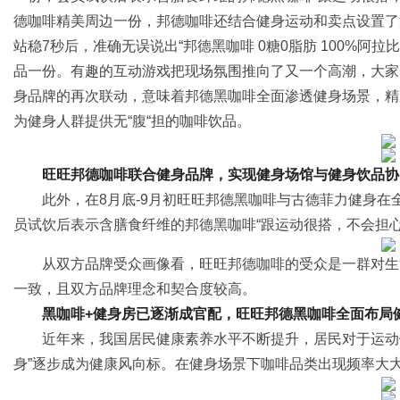
德咖啡精美周边一份，邦德咖啡还结合健身运动和卖点设置了
站稳7秒后，准确无误说出“邦德黑咖啡 0糖0脂肪 100%阿
品一份。有趣的互动游戏把现场氛围推向了又一个高潮，大家
身品牌的再次联动，意味着邦德黑咖啡全面渗透健身场景，精
为健身人群提供无“腹“担的咖啡饮品。
旺旺邦德咖啡联合健身品牌，实现
健身场馆与健身饮品协
此外，在8月底-9月初旺旺邦德黑咖啡与古德菲力健身
员试饮后表示含膳食纤维的邦德黑咖啡“跟运动很搭，不会担心
从双方品牌受众画像看，旺旺邦德咖啡的受众是一群对生
一致，且双方品牌理念和契合度较高。
黑咖啡
+
健身房已逐渐成官配
，旺旺邦德黑咖啡全面布局
近年来，我国居民健康素养水平不断提升，居民对于运动
身”逐步成为健康风向标。在健身场景下咖啡品类出现频率大