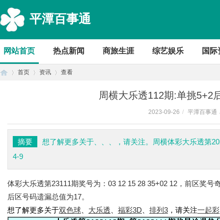
平潭百事通
网站首页
热点新闻
商旅生涯
综艺娱乐
国际
首页
资讯
查看
周横大乐透112期:单挑5+2
2023-09-26
/
平潭百事通
首
›
›
›
摘要
想了解更多关于、、、，请关注。周横体彩大乐透第202
4-9
体彩大乐透第23111期奖号为：03 12 15 28 35+02 12，前区奖
后区号码遗漏总值为17。
想了解更多关于
双色球
、
大乐透
、
福彩
3D
、
排列
3
，请关注
一起彩
页