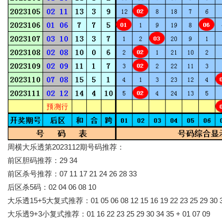
周横大乐透第2023112期号码推荐：
前区胆码推荐：29 34
前区杀号推荐：07 11 17 21 24 26 28 33
后区杀5码：02 04 06 08 10
大乐透15+5大复式推荐：01 05 06 08 12 15 16 19 22 23 25 29 30 34 
大乐透9+3小复式推荐：01 16 22 23 25 29 30 34 35 + 01 07 09