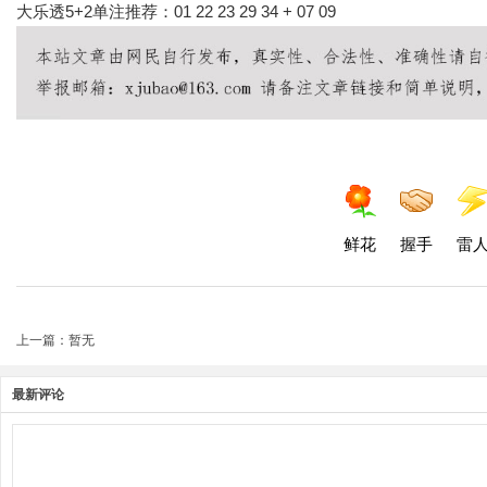
大乐透5+2单注推荐：01 22 23 29 34 + 07 09
鲜花
握手
雷
上一篇：暂无
最新评论