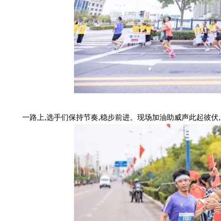
一路上,选手们保持节奏,稳步前进。现场加油助威声此起彼伏,