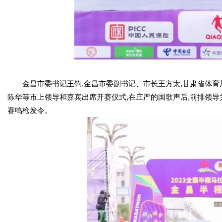
金昌市委书记王钧,金昌市委副书记、市长王方太,甘肃省体育局
陈华等市上领导和嘉宾出席开赛仪式,在庄严的国歌声后,前排领导共
赛鸣枪发令。