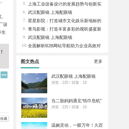
率
。
5.
能与优势
上海工业设备设计的发展趋势与创新实
6.
践探索
武汉配眼镜 上海配眼镜
案。
7.
星星影院：打造城市文化娱乐新地标的
厂设
8.
璀璨明珠
青鸟影视：打造丰富多彩的视听盛宴新
际生
9.
平台
武汉配眼镜 上海配眼镜
10.
全面解析B2B网站导航助力企业高效对
接商机
更多
图文热点
Q
更
武汉配眼镜 上海配眼镜
Q
多
浏览 : 225
/
回复 : 10
好
分
友
享
当二胎妈妈遇见“纸巾危机”
浏览 : 225
/
回复 : 10
收藏
温婉灵动，一眼万年！久匠