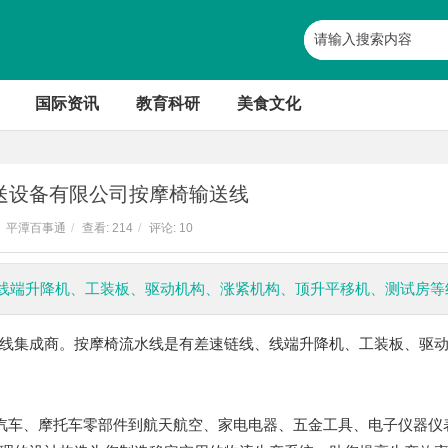
国际资讯
教育科研
美食文化
送设备有限公司按摩椅输送线
平潭百事通
/
查看:
214
/
评论: 10
线端升降机、工装板、驱动机构、涨紧机构、顶升平移机、测试房等
线
集成商。
按摩椅流水线
是有差速链线、线端升降机、工装板、驱
汽车、摩托车零部件到
航天航空、
家电
电
器
、五金工具、
电子
仪器仪