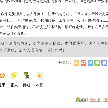
理
的设
计构造为您
制造
稳定
实用的
物流
生产
系统，助您提
高
生
产
效
立数字化资源库，以
产品
为主，注重结构分析，三维立体演示设计方
化生线、运动控制系统、
-
检测设备、工作台等。
公司引进
-
的数字工
计。结合实际运行，不断改进线体结构，增强稳定性。
我们注重实
选择我们的服务。
Q
新
腾
微
分享到 :
Q
浪
讯
信
空
微
微
间
博
博
握手
雷人
路过
鸡蛋
邀请
分享