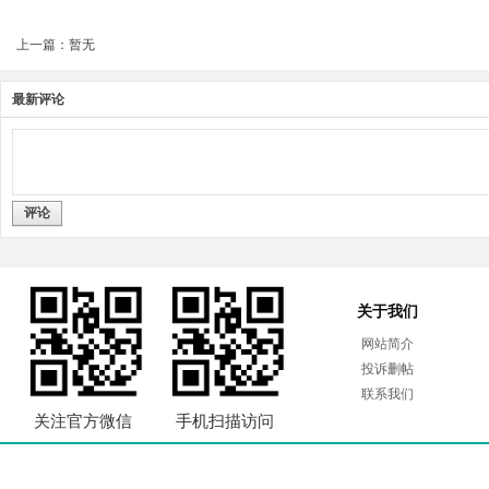
上一篇：暂无
最新评论
评论
关于我们
网站简介
投诉删帖
联系我们
关注官方微信
手机扫描访问