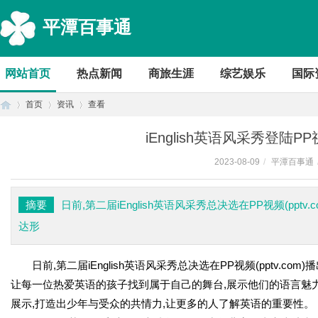
平潭百事通
网站首页
热点新闻
商旅生涯
综艺娱乐
国际
首页
资讯
查看
iEnglish英语风采秀登陆
2023-08-09
/
平潭百事通
首
›
›
›
摘要
日前,第二届iEnglish英语风采秀总决选在PP视频(p
达形
日前,第二届iEnglish英语风采秀总决选在PP视频(pptv.
让每一位热爱英语的孩子找到属于自己的舞台,展示他们的语言魅
展示,打造出少年与受众的共情力,让更多的人了解英语的重要性。
页