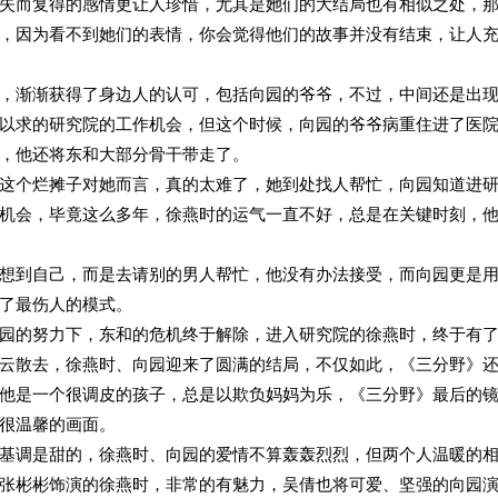
失而复得的感情更让人珍惜，尤其是她们的大结局也有相似之处，
，因为看不到她们的表情，你会觉得他们的故事并没有结束，让人
，渐渐获得了身边人的认可，包括向园的爷爷，不过，中间还是出
以求的研究院的工作机会，但这个时候，向园的爷爷病重住进了医
，他还将东和大部分骨干带走了。
这个烂摊子对她而言，真的太难了，她到处找人帮忙，向园知道进
机会，毕竟这么多年，徐燕时的运气一直不好，总是在关键时刻，
想到自己，而是去请别的男人帮忙，他没有办法接受，而向园更是
了最伤人的模式。
园的努力下，东和的危机终于解除，进入研究院的徐燕时，终于有
云散去，徐燕时、向园迎来了圆满的结局，不仅如此，《三分野》
他是一个很调皮的孩子，总是以欺负妈妈为乐，《三分野》最后的
很温馨的画面。
基调是甜的，徐燕时、向园的爱情不算轰轰烈烈，但两个人温暖的
张彬彬饰演的徐燕时，非常的有魅力，吴倩也将可爱、坚强的向园