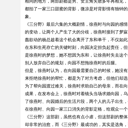
相同的地方，两部剧都是男、女主角失散多年再相见，
都拍了一家三口甜蜜的背影，微凉是对背影情有独钟的
象。
《三分野》最后六集的大概剧情，徐燕时与向园的感情
的变动，让两个人产生了大的分歧，徐燕时接到了梦寐
蠢欲动的杨总趁着这个机会离开了东和单干，不仅如此
在东和生死存亡的关键时刻，向园决定担负起责任，但
是徐燕时的梦想，她不想因为东和，让徐燕时失去这个
别人放弃自己的规划，向园不想拖徐燕时的后腿。
但是，徐燕时认为，在向园最需要自己的时候，她没有
来拒绝徐燕时的帮忙，都是为了对方考虑，但他们却选
为了帮向园渡过难关，徐燕时求助自己的母亲，而在向
成果，在发布会上，徐燕时对着镜头当场求婚向园，乌
了徐燕时、向园婚后的生活片段，两个人的儿子出生，
在徐燕时、向园一家三口消失的背影定格，给观众一个
《三分野》这部剧，虽然也有点小虐，但这部剧的整体
却非常的治愈，而《三分野》最成功的，其实是选角，