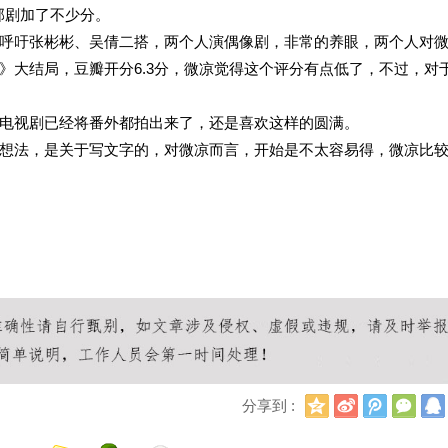
部剧加了不少分。
呼吁张彬彬、吴倩二搭，两个人演偶像剧，非常的养眼，两个人对
》大结局，豆瓣开分6.3分，微凉觉得这个评分有点低了，不过，对
电视剧已经将番外都拍出来了，还是喜欢这样的圆满。
想法，是关于写文字的，对微凉而言，开始是不太容易得，微凉比
Q
新
腾
微
分享到 :
Q
浪
讯
信
空
微
微