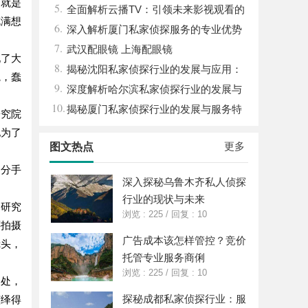
那就是
5.
状
全面解析云播TV：引领未来影视观看的
充满想
6.
新体验
深入解析厦门私家侦探服务的专业优势
7.
与实际应用
武汉配眼镜 上海配眼镜
现了大
8.
揭秘沈阳私家侦探行业的发展与应用：
院，蠢
9.
专业侦探服务的全方位解析
深度解析哈尔滨私家侦探行业的发展与
10.
应用现状
揭秘厦门私家侦探行业的发展与服务特
研究院
色详解
他为了
更多
图文热点
用分手
深入探秘乌鲁木齐私人侦探
行业的现状与未来
了研究
浏览 : 225
/
回复 : 10
还拍摄
广告成本该怎样管控？竞价
镜头，
托管专业服务商俐
浏览 : 225
/
回复 : 10
相处，
探秘成都私家侦探行业：服
演绎得