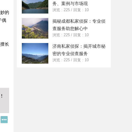
务、案例与市场现
浏览 : 225
/
回复 : 10
微妙的
于偶
揭秘成都私家侦探：专业侦
查服务助您解心中
浏览 : 225
/
回复 : 10
较擅长
济南私家侦探：揭开城市秘
密的专业侦查服务
浏览 : 225
/
回复 : 10
Q
更
Q
多
好
分