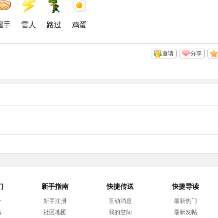
间
博
博
握手
雷人
路过
鸡蛋
邀请
分享
们
新手指南
快捷传送
快捷导读
介
新手注册
互动消息
最新热门
帖
社区地图
我的空间
最新发帖