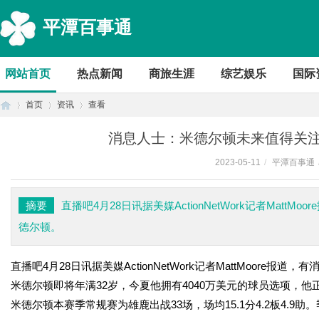
平潭百事通
网站首页
热点新闻
商旅生涯
综艺娱乐
国际
首页
资讯
查看
消息人士：米德尔顿未来值得关注
2023-05-11
/
平潭百事通
首
›
›
›
摘要
直播吧4月28日讯据美媒ActionNetWork记者Ma
德尔顿。
直播吧4月28日讯据美媒ActionNetWork记者MattMoor
米德尔顿即将年满32岁，今夏他拥有4040万美元的球员选项，
米德尔顿本赛季常规赛为雄鹿出战33场，场均15.1分4.2板4.9助。季后
页