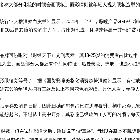
费者称大部分化妆的时候会画眼妆。而彩瞳则被年轻人视为眼妆造型
行业人群洞察白皮书》显示，2021年上半年，彩瞳产品GMV年增
5后和00后是彩瞳消费的主力军，占比逾七成，且增速远高于其他消费
牌可啦啦对《财经天下》周刊表示，其18-25岁的消费者占比过半
领女性为主。而这部分人群还有个共同特征，热爱美妆、护肤，也是小红
形眼镜划等号了。据《国货彩瞳美妆化消费趋势洞察》显示，有七
近70%的年轻人拥有三款及以上不同花色的彩瞳。具体来看，年轻
。
5后更喜欢的是日抛，因此日抛的销售占比在逐年提升。初中那会儿
能想起它。不过从上高中开始，戴彩瞳已经成为了安可的习惯，每
形眼镜。但在试过彩瞳之后，玲珑说了句“真香”。“我现在基本不戴隐
都是日抛彩瞳，她更喜欢自然效果，选择就会更保守，但颜色也够召