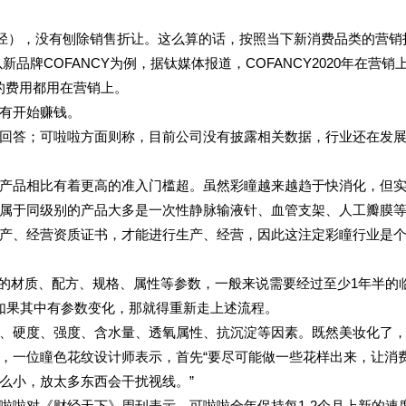
口径），没有刨除销售折让。这么算的话，按照当下新消费品类的营销
品牌COFANCY为例，据钛媒体报道，COFANCY2020年在营销
半的费用都用在营销上。
有开始赚钱。
方便回答；可啦啦方面则称，目前公司没有披露相关数据，行业还在发
产品相比有着更高的准入门槛超。虽然彩瞳越来越趋于快消化，但
属于同级别的产品大多是一次性静脉输液针、血管支架、人工瓣膜
产、经营资质证书，才能进行生产、经营，因此这注定彩瞳行业是
品的材质、配方、规格、属性等参数，一般来说需要经过至少1年半的
如果其中有参数变化，那就得重新走上述流程。
、硬度、强度、含水量、透氧属性、抗沉淀等因素。既然美妆化了
，一位瞳色花纹设计师表示，首先“要尽可能做一些花样出来，让消
么小，放太多东西会干扰视线。”
啦啦对《财经天下》周刊表示，可啦啦全年保持每1-2个月上新的速