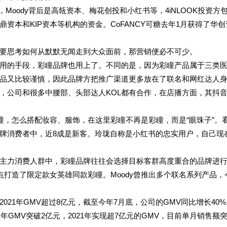
，Moody背后是高瓴资本、梅花创投和小红书等，4iNLOOK投资方
资本和KIP资本等机构的资金。CoFANCY可糖去年1月获得了华创
要思考如何从默默无闻走到大众面前，那营销便必不可少。
惯用的手段，彩瞳品牌也用上了。不同的是，因为彩瞳产品属于三类
品又比较谨慎，因此品牌方把推广渠道更多放在了联名和网红达人
，公司和很多中腰部、头部达人KOL都有合作，在店播方面，其抖
瞳，怎么搭配妆容、服饰，在这里彩瞳不再是彩瞳，而是“眼珠子”。
牌消费者中，近8成是新客。玲珑自称是小红书的忠实用户，自己现
多主力消费人群中，彩瞳品牌往往会选择目标客群高度重合的品牌进
重点打造了限定款女英雄同款彩瞳。Moody曾推出多个联名系列产品，
21年GMV超过8亿元，截至今年7月底，公司的GMV同比增长40%
全年GMV突破2亿元，2021年实现超7亿元的GMV，目前单月销售额