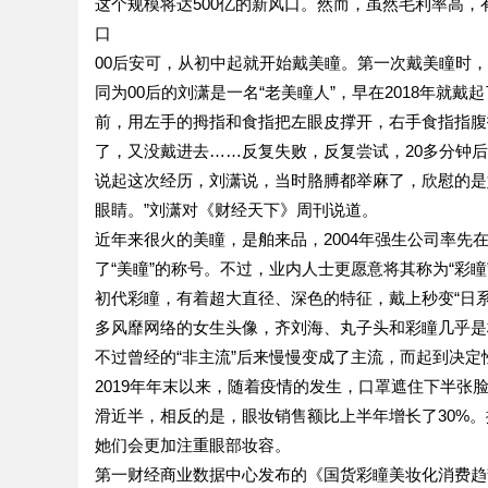
这个规模将达500亿的新风口。然而，虽然毛利率高，
口
00后安可，从初中起就开始戴美瞳。第一次戴美瞳时
同为00后的刘潇是一名“老美瞳人”，早在2018年
前，用左手的拇指和食指把左眼皮撑开，右手食指指腹
了，又没戴进去……反复失败，反复尝试，20多分钟
说起这次经历，刘潇说，当时胳膊都举麻了，欣慰的是
眼睛。”刘潇对《财经天下》周刊说道。
近年来很火的美瞳，是舶来品，2004年强生公司率
了“美瞳”的称号。不过，业内人士更愿意将其称为“彩瞳
初代彩瞳，有着超大直径、深色的特征，戴上秒变“日系
多风靡网络的女生头像，齐刘海、丸子头和彩瞳几乎是
不过曾经的“非主流”后来慢慢变成了主流，而起到决定
2019年年末以来，随着疫情的发生，口罩遮住下半张
滑近半，相反的是，眼妆销售额比上半年增长了30%。
她们会更加注重眼部妆容。
第一财经商业数据中心发布的《国货彩瞳美妆化消费趋