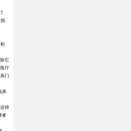
打
上投
展初
实际它
等医疗
个高门
临床
，还得
费者
度，