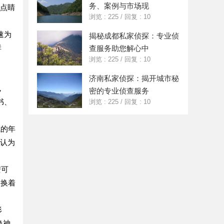
务、案例与市场现
的点睛
浏览 : 225
/
回复 : 10
速为
揭秘成都私家侦探：专业侦
群
查服务助您解心中
浏览 : 225
/
回复 : 10
济南私家侦探：揭开城市秘
，
密的专业侦查服务
书、
浏览 : 225
/
回复 : 10
成的年
人认为
安可
天换着
形
唤神