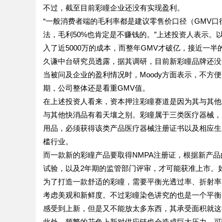
不过，截至目前彩瞳企业还没有实现盈利。
“一般消费者端的毛利率都是建议零售价口径（GMV
法，毛利50%也肯定是不赚钱的。”上述投资人表示。以新
入了近5000万的成本，而整年GMV才破亿，接近一
久谦中台研究员透露，据其调研，目前新彩瞳品牌还没
当被问及企业的盈利情况时，Moody方面表示，不
期，公司整体还是看重GMV值。
在上述投资人看来，资本押注彩瞳赛道是因为其与其他
与其他快消品有着天壤之别。彩瞳属于三类医疗器械，
用品，必须获得该类产品医疗器械注册证书以及相应生
槛行业。
而一款新的彩瞳产品要取得NMPA注册证，根据新产
试验，以及2年期的监管部门评审，才可能获准上市。
为了打造一款舒适的彩瞳，需要平衡光透过率、折射率
考虑美观和新鲜度。不过彩瞳染色讲究的也是一个平衡
感受到上新，但是又不能放太多东西，其承受面积就这
此外，频繁的花色上新对供应链也会造成巨大压力。可