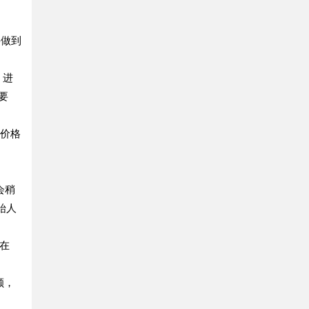
要做到
。进
要
是价格
会稍
始人
率在
额，