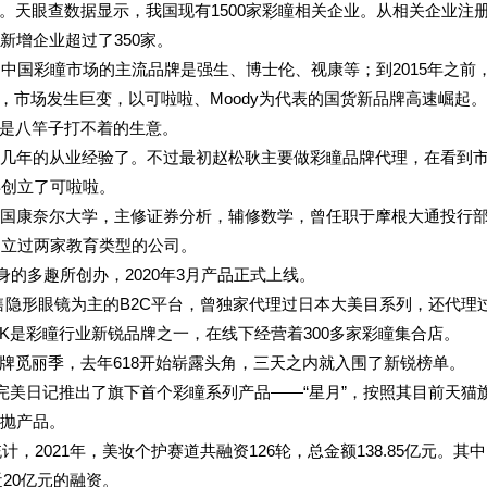
。天眼查数据显示，我国现有1500家彩瞳相关企业。从相关企业注
新增企业超过了350家。
，中国彩瞳市场的主流品牌是强生、博士伦、视康等；到2015年之前
后，市场发生巨变，以可啦啦、Moody为代表的国货新品牌高速崛起
是八竿子打不着的生意。
十几年的从业经验了。不过最初赵松耿主要做彩瞳品牌代理，在看到
年创立了可啦啦。
于美国康奈尔大学，主修证券分析，辅修数学，曾任职于摩根大通投行
经创立过两家教育类型的公司。
出身的多趣所创办，2020年3月产品正式上线。
以销售隐形眼镜为主的B2C平台，曾独家代理过日本大美目系列，还代理
LOOK是彩瞳行业新锐品牌之一，在线下经营着300多家彩瞳集合店。
品牌觅丽季，去年618开始崭露头角，三天之内就入围了新锐榜单。
，完美日记推出了旗下首个彩瞳系列产品——“星月”，按照其目前天猫
季抛产品。
，2021年，美妆个护赛道共融资126轮，总金额138.85亿元。其
近20亿元的融资。