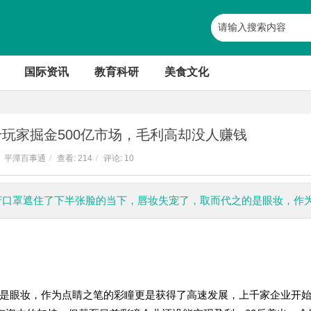
国际资讯
教育科研
美食文化
玩家掘金500亿市场，毛利高却没人赚钱
平潭百事通
/
查看:
214
/
评论: 10
陈芳口罩遮住了下半张脸的当下，唇妆失宠了，取而代之的是眼妆，作
是眼妆，作为点睛之笔的彩瞳更是获得了高速发展，上千家企业开