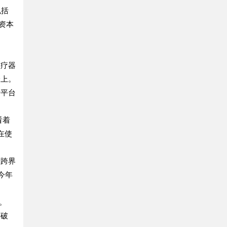
包括
资本
医疗器
身上。
音平台
看着
在使
行跨界
今年
。
突破