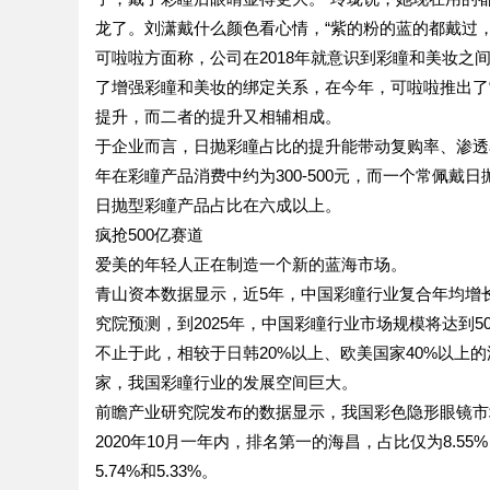
龙了。刘潇戴什么颜色看心情，“紫的粉的蓝的都戴过，
可啦啦方面称，公司在2018年就意识到彩瞳和美妆
了增强彩瞳和美妆的绑定关系，在今年，可啦啦推出了
提升，而二者的提升又相辅相成。
于企业而言，日抛彩瞳占比的提升能带动复购率、渗透
年在彩瞳产品消费中约为300-500元，而一个常佩戴
日抛型彩瞳产品占比在六成以上。
疯抢500亿赛道
爱美的年轻人正在制造一个新的蓝海市场。
青山资本数据显示，近5年，中国彩瞳行业复合年均增长值
究院预测，到2025年，中国彩瞳行业市场规模将达到
不止于此，相较于日韩20%以上、欧美国家40%以上
家，我国彩瞳行业的发展空间巨大。
前瞻产业研究院发布的数据显示，我国彩色隐形眼镜市
2020年10月一年内，排名第一的海昌，占比仅为8.55
5.74%和5.33%。