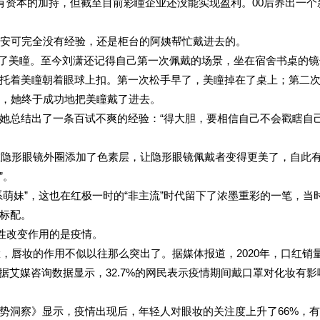
有资本的加持，但截至目前彩瞳企业还没能实现盈利。00后养出一个
，安可完全没有经验，还是柜台的阿姨帮忙戴进去的。
就戴起了美瞳。至今刘潇还记得自己第一次佩戴的场景，坐在宿舍书桌的
托着美瞳朝着眼球上扣。第一次松手早了，美瞳掉在了桌上；第二
后，她终于成功地把美瞳戴了进去。
她总结出了一条百试不爽的经验：“得大胆，要相信自己不会戳瞎自
先在隐形眼镜外圈添加了色素层，让隐形眼镜佩戴者变得更美了，自此
”。
萌妹”，这也在红极一时的“非主流”时代留下了浓墨重彩的一笔，当
标配。
性改变作用的是疫情。
脸，唇妆的作用不似以往那么突出了。据媒体报道，2020年，口红销
据艾媒咨询数据显示，32.7%的网民表示疫情期间戴口罩对化妆有影
势洞察》显示，疫情出现后，年轻人对眼妆的关注度上升了66%，有