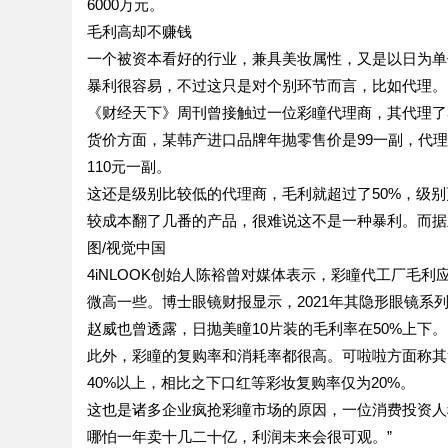
6000万元。
毛利高却不赚钱
一个被资本看好的行业，兼具美妆属性，又是以日为单
暴利很容易，不过这只是对个别环节而言，比如代理。
《财经天下》周刊曾接触过一位彩瞳代理商，其代理了3
货价方面，某韩产进口品牌年抛零售价是99一副，代理
110元一副。
这还是级别比较低的代理商，毛利就超过了50%，级
较成本翻了几番的产品，很难说这不是一种暴利。而据
图/视觉中国
4iNLOOK创始人陈裕曾对媒体表示，彩瞳代工厂毛利
微高一些。博士眼镜财报显示，2021年其隐形眼镜系列产品
赵威也曾透露，日抛美瞳10片装的毛利率在50%上下。
此外，彩瞳的复购率和消耗率都很高。可啦啦方面称其复
40%以上，相比之下口红等彩妆复购率仅为20%。
这也是诸多企业疯抢彩瞳市场的原因，一位消费投资人
哪怕一年卖十几二十亿，利润未来会很可观。”