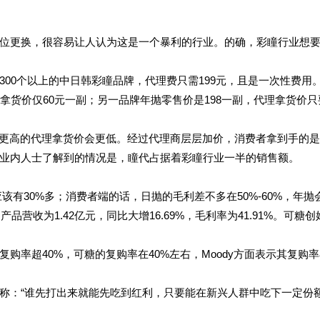
位更换，很容易让人认为这是一个暴利的行业。的确，彩瞳行业想
00个以上的中日韩彩瞳品牌，代理费只需199元，且是一次性费用
拿货价仅60元一副；另一品牌年抛零售价是198一副，代理拿货价只
别更高的代理拿货价会更低。经过代理商层层加价，消费者拿到手的
业内人士了解到的情况是，瞳代占据着彩瞳行业一半的销售额。
应该有30%多；消费者端的话，日抛的毛利差不多在50%-60%，年抛
营收为1.42亿元，同比大增16.69%，毛利率为41.91%。可糖创
购率超40%，可糖的复购率在40%左右，Moody方面表示其复购
称：“谁先打出来就能先吃到红利，只要能在新兴人群中吃下一定份