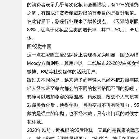
的消费者表示几乎每次化妆都会画眼妆，有47%的消
之笔，有四成消费者佩戴彩瞳的首要目的是提升颜值。
在此背景下，彩瞳行业迎来了增长拐点。《天猫隐形眼镜
83%，远高于化妆品品类的增长率。其中，90后、9
体。
图/视觉中国
这一点在彩瞳主流品牌身上表现得尤为明显。国货彩瞳品
Moody方面则称，其用户以一二线城市22-28岁白
微博、B站等社交媒体的活跃用户。
跟过去不同的是，越来越多的年轻人已经不把彩瞳与隐
轻人经常甚至每次都会为不同的妆容搭配不同的彩瞳，
彩瞳可以增加妆容的氛围感、精致感，改变个人气质等
彩瞳美妆化后，使得年抛、月抛变得不再有吸引力，9
戴的是强生的年抛，也不经常戴，只有出门玩的时候才
花样戴。
2020年以前，近视眼的95后玲珑一直戴的是视康的隐
了，戴了彩瞳后眼睛显得更大。”玲珑说，她现在用的