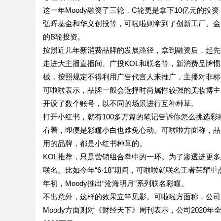
这一年Moody融资了三轮，C轮更是拿下10亿元的投资
弘晖基金和华义创投等，可啦啦则拿到了创新工厂、金鼎
的B轮投资。
按照近几年新消费品牌的发展路径，拿到融资后，起先
走进大主播直播间、广投KOL和联名等，新消费品牌
械，按照规定不得利用广告代言人来推广，主播对非标
可啦啦表示，品牌一般会选择时尚属性较强的美妆博主
开设了数个账号，以不同的场景进行互补种草。
打开小红书，就有100多万篇的笔记告诉你怎么挑选彩
看着，即便是彩瞳小白也难免心动。可啦啦方面称，品
用的品牌，都是小红书种草的。
KOL推荐，只是营销组合拳中的一环。为了渗透进更
联名。比如今年“6·18”期间，可啦啦就联名王者荣耀
年初，Moody推出“沧海明月”系列联名彩瞳。
不出意外，这样的效果立竿见影。可啦啦方面称，公司20
Moody方面则对《财经天下》周刊表示，公司2020年