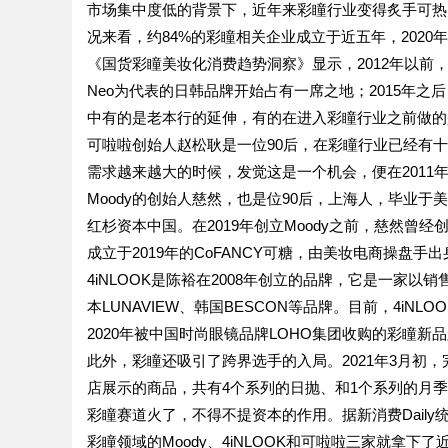
市场集中度低的背景下，近年来彩瞳行业变得炙手可热
况来看，约84%的彩瞳相关企业成立于近五年，2020年
《国货彩瞳美妆化消费趋势洞察》显示，2012年以前
Neo为代表的日韩品牌开始占有一席之地；2015年之
中有的是老本行的延伸，有的在进入彩瞳行业之前做的
可啦啦创始人赵松耿是一位90后，在彩瞳行业已经有
需求越来越大的时候，发觉这是一个机会，便在2011
Moody的创始人慈然，也是位90后，上海人，毕业
红杉资本中国。在2019年创立Moody之前，慈然曾
成立于2019年的CoFANCY可糖，由美妆电商操盘手
4iNLOOK是陈裕在2008年创立的品牌，它是一家
本LUNAVIEW、韩国BESCON等品牌。目前，4iN
2020年被中国时尚眼镜品牌LOHO集团收购的彩瞳新
此外，彩瞳还吸引了跨界选手的入局。2021年3月初
店展示的商品，共有4个系列的日抛、和1个系列的月
彩瞳赛道火了，不得不提资本的作用。据新消费Daily统计
彩瞳领域的Moody、4iNLOOK和可啦啦三家就拿下了