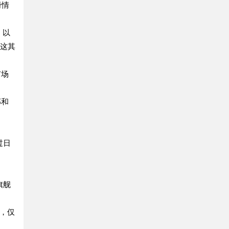
册情
，以
。这其
市场
部和
过日
旗舰
中，仅