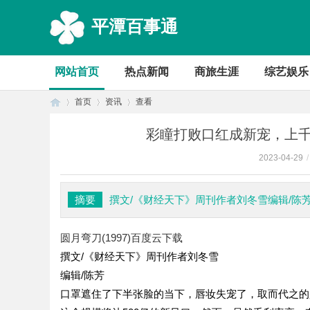
平潭百事通
网站首页
热点新闻
商旅生涯
综艺娱乐
首页
资讯
查看
彩瞳打败口红成新宠，上千
2023-04-29
/
首
›
›
›
摘要
撰文/《财经天下》周刊作者刘冬雪编辑/
圆月弯刀(1997)百度云下载
撰文/《财经天下》周刊作者刘冬雪
编辑/陈芳
口罩遮住了下半张脸的当下，唇妆失宠了，取而代之的
页