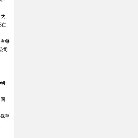
。为
正在
费者每
公司
b研
达国
，截至
%、