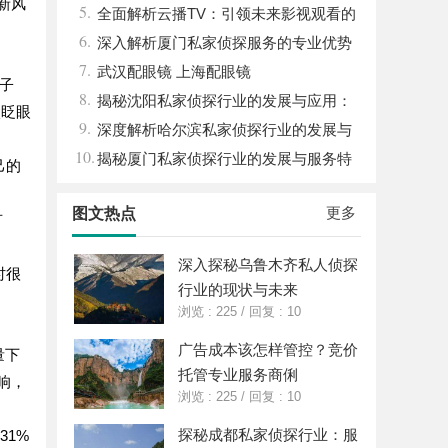
新风
5.
状
全面解析云播TV：引领未来影视观看的
6.
新体验
深入解析厦门私家侦探服务的专业优势
7.
与实际应用
武汉配眼镜 上海配眼镜
镜子
8.
揭秘沈阳私家侦探行业的发展与应用：
次眨眼
9.
专业侦探服务的全方位解析
深度解析哈尔滨私家侦探行业的发展与
10.
应用现状
揭秘厦门私家侦探行业的发展与服务特
己的
色详解
更多
图文热点
有
深入探秘乌鲁木齐私人侦探
时很
行业的现状与未来
浏览 : 225
/
回复 : 10
广告成本该怎样管控？竞价
量下
托管专业服务商俐
响，
浏览 : 225
/
回复 : 10
探秘成都私家侦探行业：服
31%